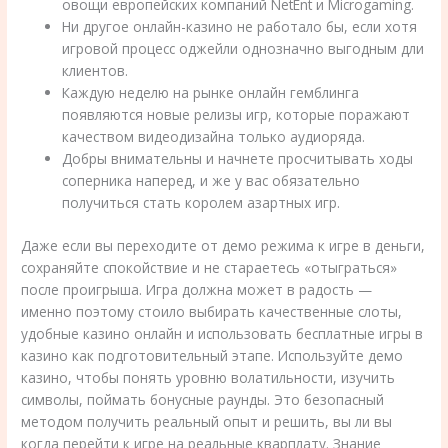
овощи европейских компаний NetEnt и Microgaming.
Ни другое онлайн-казино не работало бы, если хотя
игровой процесс оджейли однозначно выгодным дли
клиентов.
Каждую неделю на рынке онлайн гемблинга
появляются новые релизы игр, которые поражают
качеством видеодизайна только аудиоряда.
Добры внимательны и начнете просчитывать ходы
соперника наперед, и же у вас обязательно
получиться стать королем азартных игр.
Даже если вы переходите от демо режима к игре в деньги,
сохраняйте спокойствие и не стараетесь «отыграться»
после проигрыша. Игра должна может в радость —
именно поэтому стоило выбирать качественные слоты,
удобные казино онлайн и использовать бесплатные игры в
казино как подготовительный этапе. Используйте демо
казино, чтобы понять уровню волатильности, изучить
символы, поймать бонусные раунды. Это безопасный
методом получить реальный опыт и решить, вы ли вы
когда перейти к игре на реальные кварплату. Знание