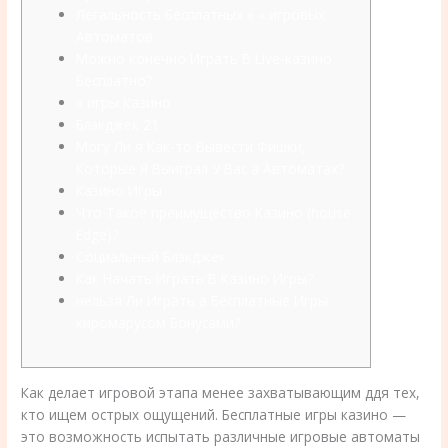
Легальность Бесплатных » « игровых
Автоматов
Можно конечно Играть В Live-казино
Бесплатно?
« игры Казино
Блэкджек 21
Могу Ли я Как-то Вывести Фишки,
Которые Я Выиграл У Вас а Автоматах?
Казино Игры
Что Такое преимущество Казино (house
Edge)?
Социальный Блэкджек
Как Начать Играть В Казино Игры?
нельзя Ли Играть а Бесплатные Игры
киромарусом Бонусами?
Как делает игровой этапа менее захватывающим ддя тех,
кто ищем острых ощущений. Бесплатные игры казино —
это возможность испытать различные игровые автоматы