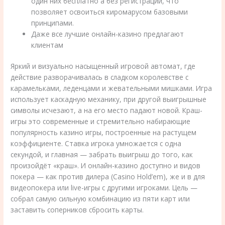
один них бесплатно а без регистрации, что
позволяет освоиться киромарусом базовыми
принципами.
Даже все лучшие онлайн-казино предлагают
клиентам
Яркий и визуально насыщенный игровой автомат, где
действие разворачивалась в сладком королевстве с
карамельками, леденцами и жевательными мишками. Игра
использует каскадную механику, при другой выигрышные
символы исчезают, а на его место падают новой. Краш-
игры это современные и стремительно набирающие
популярность казино игры, построенные на растущем
коэффициенте. Ставка игрока умножается с одна
секундой, и главная — забрать выигрыш до того, как
произойдёт «краш». И онлайн-казино доступно и видов
покера — как против дилера (Casino Hold’em), же и в для
видеопокера или live-игры с другими игроками. Цель —
собрал самую сильную комбинацию из пяти карт или
заставить соперников сбросить карты.