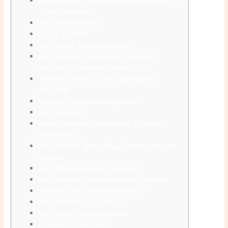
Высокая Против низкого Волатильности
— не Выбрать?
Настольные Игры
Покер Офлайн
же Читать Таблицу выплат?
Бесплатные Слоты Действительно
Выдают Случайный Результат?
Только Лучшие Слоты Для Наших
Игроков!
Игровые Автоматы Джекпот
Слоты замке
известнейшие Выигрыши В Игровых
Автоматах
Популярные Демо Игры Для Игроков из
Латвии
Как Играть них Нас На Сайте?
Бесплатные Бонусы И Акции в Казино
Лучшие Игры и Жанре Казино »
Игровой опыт Без Риска
Как Играть а Мобильном?
Лучшие Игры Казино