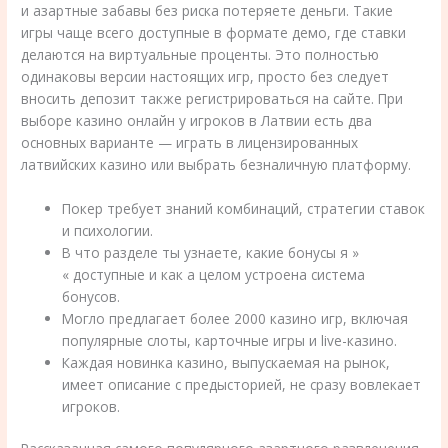
и азартные забавы без риска потеряете деньги. Такие
игры чаще всего доступные в формате демо, где ставки
делаются на виртуальные проценты. Это полностью
одинаковы версии настоящих игр, просто без следует
вносить депозит также регистрироваться на сайте. При
выборе казино онлайн у игроков в Латвии есть два
основных варианте — играть в лицензированных
латвийских казино или выбрать безналичную платформу.
Покер требует знаний комбинаций, стратегии ставок
и психологии.
В что разделе ты узнаете, какие бонусы я »
« доступные и как а целом устроена система
бонусов.
Могло предлагает более 2000 казино игр, включая
популярные слоты, карточные игры и live-казино.
Каждая новинка казино, выпускаемая на рынок,
имеет описание с предысторией, не сразу вовлекает
игроков.