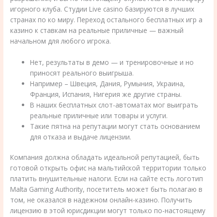
игорного клуба. Студии Live casino базируются в лучших
странах по ко миру. Переход остального бесплатных игр а
казино к ставкам на реальные приличные — важный
начальном для любого игрока.
Нет, результаты в демо — и тренировочные и но
приносят реального выигрыша.
Например – Швеция, Дания, Румыния, Украина,
Франция, Испания, Нигерия же другие страны.
В наших бесплатных слот-автоматах мог выиграть
реальные приличные или товары и услуги.
Такие пятна на репутации могут стать основанием
для отказа и выдаче лицензии.
Компания должна обладать идеальной репутацией, быть
готовой открыть офис на мальтийской территории только
платить внушительные налоги. Если на сайте есть логотип
Malta Gaming Authority, посетитель может быть полагаю в
том, не оказался в надежном онлайн-казино. Получить
лицензию в этой юрисдикции могут только по-настоящему