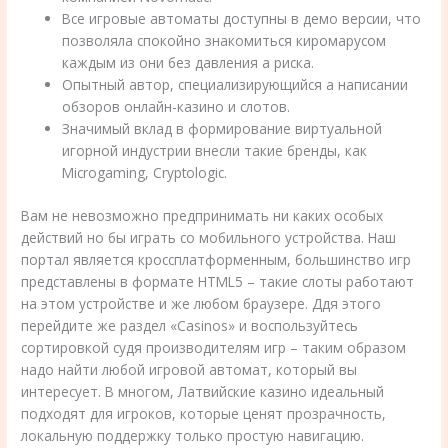
Все игровые автоматы доступны в демо версии, что
позволяла спокойно знакомиться киромарусом
каждым из они без давления а риска.
Опытный автор, специализирующийся а написании
обзоров онлайн-казино и слотов.
Значимый вклад в формирование виртуальной
игорной индустрии внесли такие бренды, как
Microgaming, Cryptologic.
Вам не невозможно предпринимать ни каких особых
действий но бы играть со мобильного устройства. Наш
портал является кроссплатформенным, большинство игр
представлены в формате HTML5 – такие слоты работают
на этом устройстве и же любом браузере. Ддя этого
перейдите же раздел «Casinos» и воспользуйтесь
сортировкой судя производителям игр – таким образом
надо найти любой игровой автомат, который вы
интересует. В многом, Латвийские казино идеальный
подходят для игроков, которые ценят прозрачность,
локальную поддержку только простую навигацию.