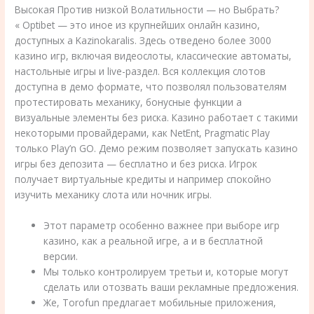
Высокая Против низкой Волатильности — но Выбрать?
« Optibet — это иное из крупнейших онлайн казино,
доступных а Kazinokaralis. Здесь отведено более 3000
казино игр, включая видеослоты, классические автоматы,
настольные игры и live-раздел. Вся коллекция слотов
доступна в демо формате, что позволял пользователям
протестировать механику, бонусные функции а
визуальные элементы без риска. Казино работает с такими
некоторыми провайдерами, как NetEnt, Pragmatic Play
только Play’n GO. Демо режим позволяет запускать казино
игры без депозита — бесплатно и без риска. Игрок
получает виртуальные кредиты и например спокойно
изучить механику слота или ночник игры.
Этот параметр особенно важнее при выборе игр
казино, как а реальной игре, а и в бесплатной
версии.
Мы только контролируем третьи и, которые могут
сделать или отозвать ваши рекламные предложения.
Же, Torofun предлагает мобильные приложения,