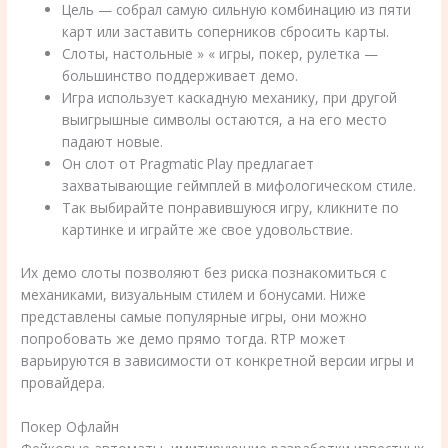
Цель — собрал самую сильную комбинацию из пяти
карт или заставить соперников сбросить карты.
Слоты, настольные » « игры, покер, рулетка —
большинство поддерживает демо.
Игра использует каскадную механику, при другой
выигрышные символы остаются, а на его место
падают новые.
Он слот от Pragmatic Play предлагает
захватывающие геймплей в мифологическом стиле.
Так выбирайте понравившуюся игру, кликните по
картинке и играйте же свое удовольствие.
Их демо слоты позволяют без риска познакомиться с
механиками, визуальным стилем и бонусами. Ниже
представлены самые популярные игры, они можно
попробовать же демо прямо тогда. RTP может
варьируются в зависимости от конкретной версии игры и
провайдера.
Покер Офлайн