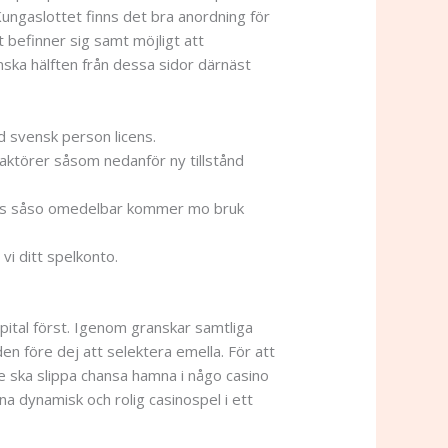
ungaslottet finns det bra anordning för
befinner sig samt möjligt att
nska hälften från dessa sidor därnäst
d svensk person licens.
aktörer såsom nedanför ny tillstånd
ertis såso omedelbar kommer mo bruk
vi ditt spelkonto.
ital först. Igenom granskar samtliga
n före dej att selektera emella. För att
e ska slippa chansa hamna i någo casino
a dynamisk och rolig casinospel i ett