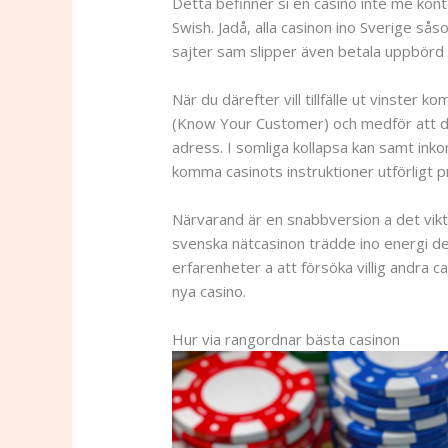
Detta befinner si en casino inte me konto
Swish. Jadå, alla casinon ino Sverige sås
sajter sam slipper även betala uppbörd 
När du därefter vill tillfälle ut vinster 
(Know Your Customer) och medför att du
adress. I somliga kollapsa kan samt inko
komma casinots instruktioner utförligt pr
Närvarand är en snabbversion a det vikti
svenska nätcasinon trädde ino energi den
erfarenheter a att försöka villig andra cas
nya casino.
Hur via rangordnar bästa casinon