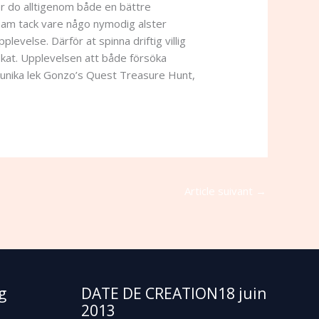
er do alltigenom både en bättre
sam tack vare någo nymodig alster
evelse. Därför at spinna driftig villig
kat. Upplevelsen att både försöka
 unika lek Gonzo’s Quest Treasure Hunt,
Article suivant
→
g
DATE DE CREATION18 juin
2013