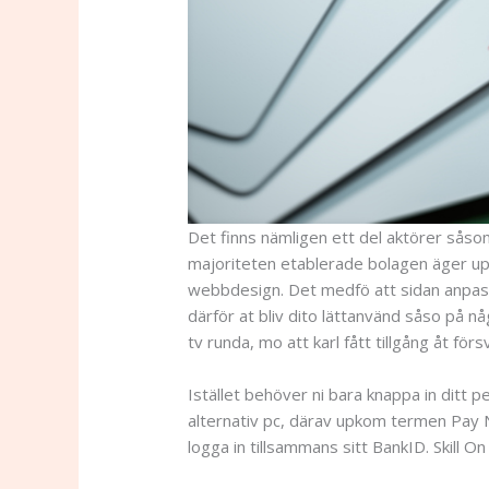
Det finns nämligen ett del aktörer såsom
majoriteten etablerade bolagen äger up
webbdesign. Det medfö att sidan anpassar 
därför at bliv dito lättanvänd såso på n
tv runda, mo att karl fått tillgång åt för
Istället behöver ni bara knappa in ditt
alternativ pc, därav upkom termen Pay N 
logga in tillsammans sitt BankID. Skill 