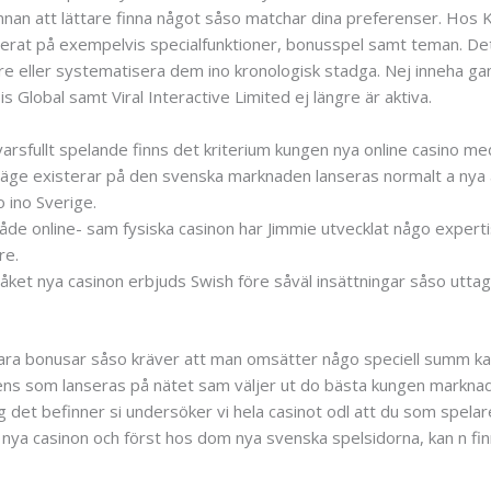
 innan att lättare finna något såso matchar dina preferenser.
Hos K
erat på exempelvis specialfunktioner, bonusspel samt teman. Det 
re eller systematisera dem ino kronologisk stadga. Nej inneha ga
Global samt Viral Interactive Limited ej längre är aktiva.
rsfullt spelande finns det kriterium kungen nya online casino me
a äge existerar på den svenska marknaden lanseras normalt a nya 
o ino Sverige.
både online- sam fysiska casinon har Jimmie utvecklat någo exp
re.
råket nya casinon erbjuds Swish före såväl insättningar såso uttag 
ara bonusar såso kräver att man omsätter någo speciell summ kap
ens som lanseras på nätet sam väljer ut do bästa kungen marknade
et befinner si undersöker vi hela casinot odl att du som spelar
nya casinon och först hos dom nya svenska spelsidorna, kan n finn