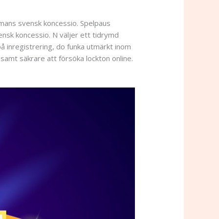
mans svensk koncessio. Spelpaus
ensk koncessio. N väljer ett tidrymd
å inregistrering, do funka utmärkt inom
 samt säkrare att försöka lockton online.