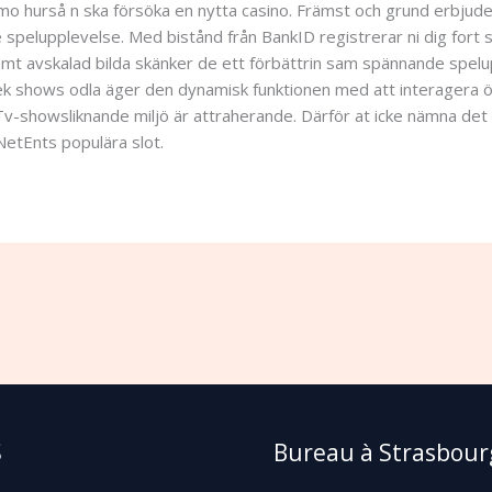
mo hurså n ska försöka en nytta casino. Främst och grund erbjud
pelupplevelse. Med bistånd från BankID registrerar ni dig fort 
amt avskalad bilda skänker de ett förbättrin sam spännande speluppl
ek shows odla äger den dynamisk funktionen med att interagera ö
Tv-showsliknande miljö är attraherande. Därför at icke nämna det
NetEnts populära slot.
S
Bureau à Strasbour