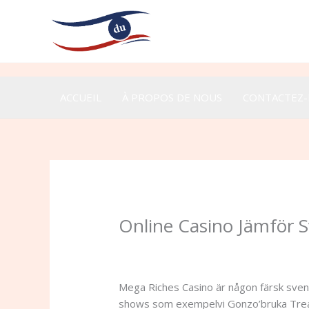
Aller
au
contenu
ACCUEIL
À PROPOS DE NOUS
CONTACTEZ
Online Casino Jämför 
/
Uncategorized
/ Par
admin
Mega Riches Casino är någon färsk svens
shows som exempelvi Gonzo’bruka Treasu