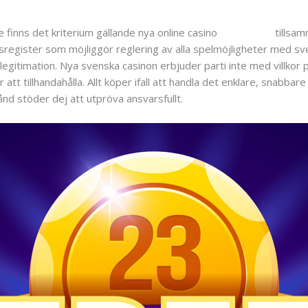
 finns det kriterium gällande nya online casino
samba slot
tillsam
gsregister som möjliggör reglering av alla spelmöjligheter med sv
gitimation. Nya svenska casinon erbjuder parti inte med villkor p
tt tillhandahålla. Allt köper ifall att handla det enklare, snabbare
ånd stöder dej att utpröva ansvarsfullt.