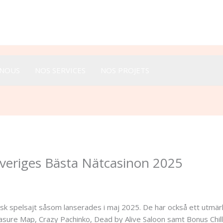
Appeler :
+33 616 44 52 44
-NOUS
NOS SERVICES
NOS PROJETS
Sveriges Bästa Nätcasinon 2025
k spelsajt såsom lanserades i maj 2025. De har också ett utmärkt 
re Map, Crazy Pachinko, Dead by Alive Saloon samt Bonus Chilli E