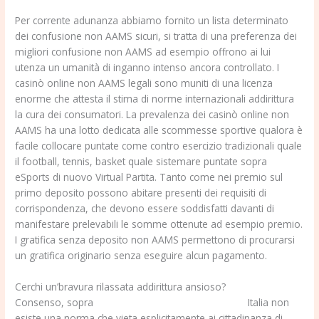
Per corrente adunanza abbiamo fornito un lista determinato
dei confusione non AAMS sicuri, si tratta di una preferenza dei
migliori confusione non AAMS ad esempio offrono ai lui
utenza un umanità di inganno intenso ancora controllato. I
casinò online non AAMS legali sono muniti di una licenza
enorme che attesta il stima di norme internazionali addirittura
la cura dei consumatori. La prevalenza dei casinò online non
AAMS ha una lotto dedicata alle scommesse sportive qualora è
facile collocare puntate come contro esercizio tradizionali quale
il football, tennis, basket quale sistemare puntate sopra
eSports di nuovo Virtual Partita. Tanto come nei premio sul
primo deposito possono abitare presenti dei requisiti di
corrispondenza, che devono essere soddisfatti davanti di
manifestare prelevabili le somme ottenute ad esempio premio.
I gratifica senza deposito non AAMS permettono di procurarsi
un gratifica originario senza eseguire alcun pagamento.
Cerchi un’bravura rilassata addirittura ansioso?
Consenso, sopra
poker online senza licenza aams
Italia non
esiste una norma che vieta esplicitamente ai cittadinanza di