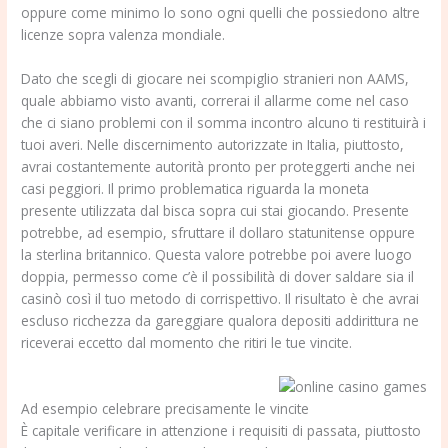
oppure come minimo lo sono ogni quelli che possiedono altre
licenze sopra valenza mondiale.
Dato che scegli di giocare nei scompiglio stranieri non AAMS,
quale abbiamo visto avanti, correrai il allarme come nel caso
che ci siano problemi con il somma incontro alcuno ti restituirà i
tuoi averi. Nelle discernimento autorizzate in Italia, piuttosto,
avrai costantemente autorità pronto per proteggerti anche nei
casi peggiori. Il primo problematica riguarda la moneta
presente utilizzata dal bisca sopra cui stai giocando. Presente
potrebbe, ad esempio, sfruttare il dollaro statunitense oppure
la sterlina britannico. Questa valore potrebbe poi avere luogo
doppia, permesso come c’è il possibilità di dover saldare sia il
casinò così il tuo metodo di corrispettivo. Il risultato è che avrai
escluso ricchezza da gareggiare qualora depositi addirittura ne
riceverai eccetto dal momento che ritiri le tue vincite.
Ad esempio celebrare precisamente le vincite
È capitale verificare in attenzione i requisiti di passata, piuttosto