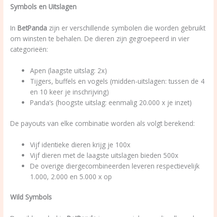
Symbols en Uitslagen
In
BetPanda
zijn er verschillende symbolen die worden gebruikt
om winsten te behalen. De dieren zijn gegroepeerd in vier
categorieën:
Apen (laagste uitslag: 2x)
Tijgers, buffels en vogels (midden-uitslagen: tussen de 4
en 10 keer je inschrijving)
Panda’s (hoogste uitslag: eenmalig 20.000 x je inzet)
De payouts van elke combinatie worden als volgt berekend:
Vijf identieke dieren krijg je 100x
Vijf dieren met de laagste uitslagen bieden 500x
De overige diergecombineerden leveren respectievelijk
1.000, 2.000 en 5.000 x op
Wild Symbols