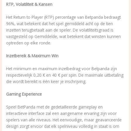
RTP, Volatiliteit & Kansen
Het Return to Player (RTP) percentage van Betpanda bedraagt
96%, wat betekent dat het spel gemiddeld acht op de tien
inzetten terugbetaalt aan de speler. De volatiliteitsgraad is
vastgesteld op Gemiddelde, wat betekent dat winsten kunnen
optreden op elke ronde.
Inzetbereik & Maximum Win
Het minimum en maximum inzetbedrag voor Betpanda zijn
respectievelijk 0,20 € en 40 € per spin. De maximale uitbetaling
die wordt bereikt is één keer je inschrijving.
Gaming Experience
Speel BetPanda met de gedetailleerde gameplay en
interactieve interface zal een aangename ervaring zijn voor
spelers van alle niveaus. Het eenvoudige, maar geavanceerde
design zorgt ervoor dat elk spelniveau volledig in staat is om