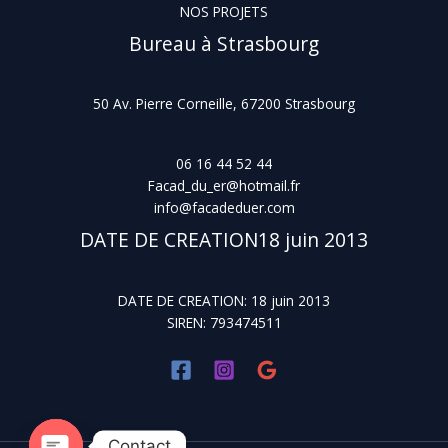
NOS PROJETS
Bureau à Strasbourg
50 Av. Pierre Corneille, 67200 Strasbourg
06 16 44 52 44
Facad_du_er@hotmail.fr
info@facadeduer.com
DATE DE CREATION18 juin 2013
DATE DE CREATION: 18 juin 2013
SIREN: 793474511
Contact