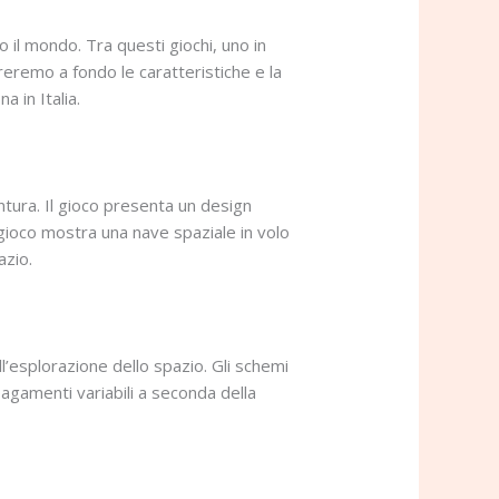
to il mondo. Tra questi giochi, uno in
oreremo a fondo le caratteristiche e la
 in Italia.
ntura. Il gioco presenta un design
 gioco mostra una nave spaziale in volo
azio.
all’esplorazione dello spazio. Gli schemi
agamenti variabili a seconda della