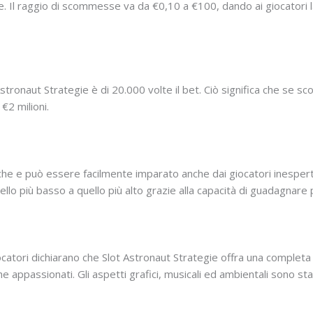
te. Il raggio di scommesse va da €0,10 a €100, dando ai giocatori l
stronaut Strategie è di 20.000 volte il bet. Ciò significa che se s
€2 milioni.
che e può essere facilmente imparato anche dai giocatori inesperti
llo più basso a quello più alto grazie alla capacità di guadagnare p
iocatori dichiarano che Slot Astronaut Strategie offra una completa
he appassionati. Gli aspetti grafici, musicali ed ambientali sono st