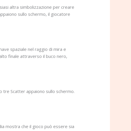
alsiasi altra simbolizzazione per creare
appaiono sullo schermo, il giocatore
a nave spaziale nel raggio di mira e
lto finale attraverso il buco nero,
ndo tre Scatter appaiono sullo schermo.
edia mostra che il gioco può essere sia