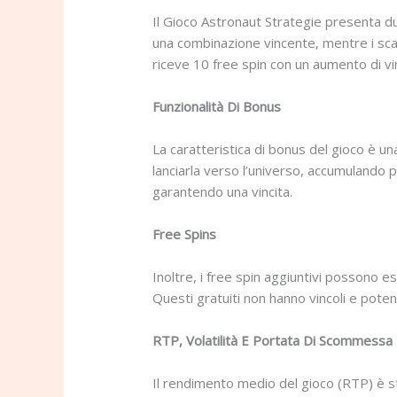
Il Gioco Astronaut Strategie presenta due 
una combinazione vincente, mentre i scat
riceve 10 free spin con un aumento di vin
Funzionalità Di Bonus
La caratteristica di bonus del gioco è una
lanciarla verso l’universo, accumulando p
garantendo una vincita.
Free Spins
Inoltre, i free spin aggiuntivi possono e
Questi gratuiti non hanno vincoli e poten
RTP, Volatilità E Portata Di Scommessa
Il rendimento medio del gioco (RTP) è sta