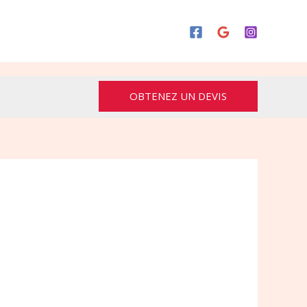
OBTENEZ UN DEVIS