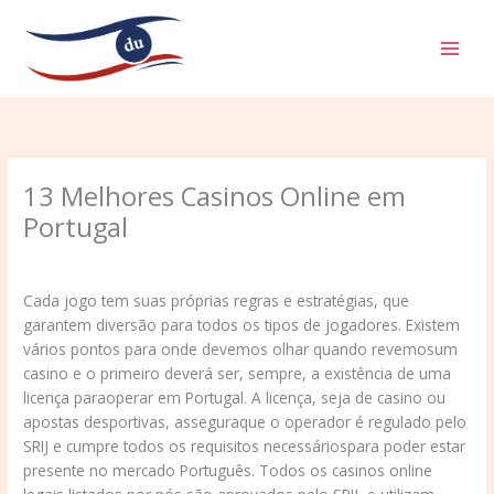
Aller
MAI
au
MEN
contenu
13 Melhores Casinos Online em
Portugal
Laisser un commentaire
/
Casinoandyou.pro
/ Par
admin
Cada jogo tem suas próprias regras e estratégias, que
garantem diversão para todos os tipos de jogadores. Existem
vários pontos para onde devemos olhar quando revemosum
casino e o primeiro deverá ser, sempre, a existência de uma
licença paraoperar em Portugal. A licença, seja de casino ou
apostas desportivas, asseguraque o operador é regulado pelo
SRIJ e cumpre todos os requisitos necessáriospara poder estar
presente no mercado Português. Todos os casinos online