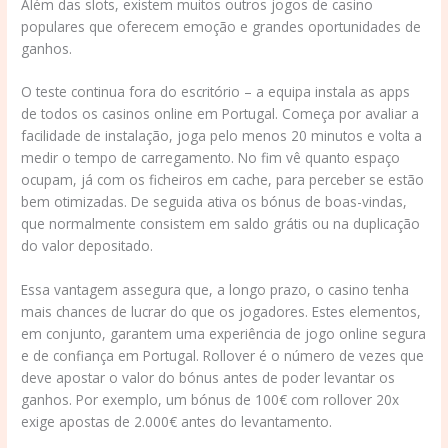
Além das slots, existem muitos outros jogos de casino
populares que oferecem emoção e grandes oportunidades de
ganhos.
O teste continua fora do escritório – a equipa instala as apps
de todos os casinos online em Portugal. Começa por avaliar a
facilidade de instalação, joga pelo menos 20 minutos e volta a
medir o tempo de carregamento. No fim vê quanto espaço
ocupam, já com os ficheiros em cache, para perceber se estão
bem otimizadas. De seguida ativa os bónus de boas-vindas,
que normalmente consistem em saldo grátis ou na duplicação
do valor depositado.
Essa vantagem assegura que, a longo prazo, o casino tenha
mais chances de lucrar do que os jogadores. Estes elementos,
em conjunto, garantem uma experiência de jogo online segura
e de confiança em Portugal. Rollover é o número de vezes que
deve apostar o valor do bónus antes de poder levantar os
ganhos. Por exemplo, um bónus de 100€ com rollover 20x
exige apostas de 2.000€ antes do levantamento.