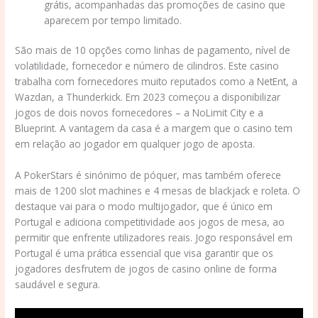
grátis, acompanhadas das promoções de casino que
aparecem por tempo limitado.
São mais de 10 opções como linhas de pagamento, nível de
volatilidade, fornecedor e número de cilindros. Este casino
trabalha com fornecedores muito reputados como a NetEnt, a
Wazdan, a Thunderkick. Em 2023 começou a disponibilizar
jogos de dois novos fornecedores – a NoLimit City e a
Blueprint. A vantagem da casa é a margem que o casino tem
em relação ao jogador em qualquer jogo de aposta.
A PokerStars é sinónimo de póquer, mas também oferece
mais de 1200 slot machines e 4 mesas de blackjack e roleta. O
destaque vai para o modo multijogador, que é único em
Portugal e adiciona competitividade aos jogos de mesa, ao
permitir que enfrente utilizadores reais. Jogo responsável em
Portugal é uma prática essencial que visa garantir que os
jogadores desfrutem de jogos de casino online de forma
saudável e segura.