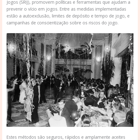
Jogos (SRIJ), promovem políticas e ferramentas que ajudam a
prevenir o vício em jogos. Entre as medidas implementadas
estão a autoexclusão, limites de depósito e tempo de jogo, e
campanhas de conscientização sobre os riscos do jogo.
Estes métodos são seguros, rápidos e amplamente aceites