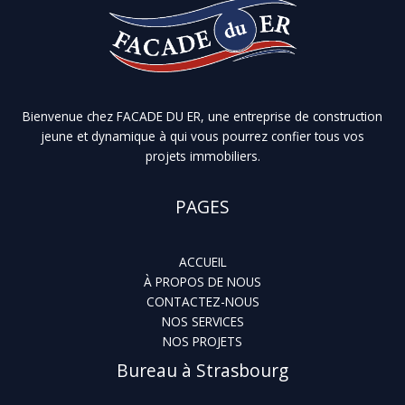
Bienvenue chez FACADE DU ER, une entreprise de construction
jeune et dynamique à qui vous pourrez confier tous vos
projets immobiliers.
PAGES
ACCUEIL
À PROPOS DE NOUS
CONTACTEZ-NOUS
NOS SERVICES
NOS PROJETS
Bureau à Strasbourg