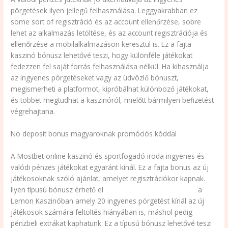
pörgetések ilyen jellegű felhasználása. Leggyakrabban ez
some sort of regisztráció és az account ellenőrzése, sobre
lehet az alkalmazás letöltése, és az account regisztrációja és
ellenőrzése a mobilalkalmazáson keresztül is. Ez a fajta
kaszinó bónusz lehetővé teszi, hogy különféle játékokat
fedezzen fel saját forrás felhasználása nélkül. Ha kihasználja
az ingyenes pörgetéseket vagy az üdvözlő bónuszt,
megismerheti a platformot, kipróbálhat különböző játékokat,
és többet megtudhat a kaszinóról, mielőtt bármilyen befizetést
végrehajtana.
No deposit bonus magyaroknak promóciós kóddal
A Mostbet online kaszinó és sportfogadó iroda ingyenes és
valódi pénzes játékokat egyaránt kínál. Ez a fajta bonus az új
játékosoknak szóló ajánlat, amelyet regisztrációkor kapnak.
Ilyen típusú bónusz érhető el
http://spinline-hungary.com/
a
Lemon Kaszinóban amely 20 ingyenes pörgetést kínál az új
játékosok számára feltöltés hiányában is, máshol pedig
pénzbeli extrákat kaphatunk. Ez a típusú bónusz lehetővé teszi