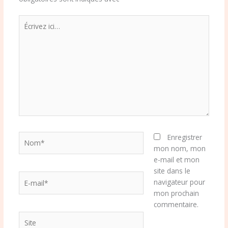
Écrivez
ici…
Nom*
Enregistrer
mon nom, mon
e-mail et mon
site dans le
E-
navigateur pour
mail*
mon prochain
commentaire.
Site