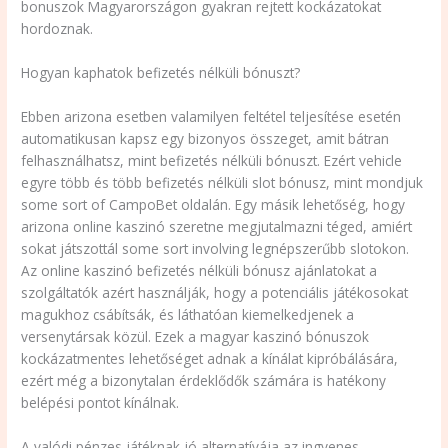
bonuszok Magyarországon gyakran rejtett kockázatokat
hordoznak.
Hogyan kaphatok befizetés nélküli bónuszt?
Ebben arizona esetben valamilyen feltétel teljesítése esetén
automatikusan kapsz egy bizonyos összeget, amit bátran
felhasználhatsz, mint befizetés nélküli bónuszt. Ezért vehicle
egyre több és több befizetés nélküli slot bónusz, mint mondjuk
some sort of CampoBet oldalán. Egy másik lehetőség, hogy
arizona online kaszinó szeretne megjutalmazni téged, amiért
sokat játszottál some sort involving legnépszerűbb slotokon.
Az online kaszinó befizetés nélküli bónusz ajánlatokat a
szolgáltatók azért használják, hogy a potenciális játékosokat
magukhoz csábítsák, és láthatóan kiemelkedjenek a
versenytársak közül. Ezek a magyar kaszinó bónuszok
kockázatmentes lehetőséget adnak a kínálat kipróbálására,
ezért még a bizonytalan érdeklődők számára is hatékony
belépési pontot kínálnak.
A valódi pénzes játéknak jó alternatívája az ingyenes