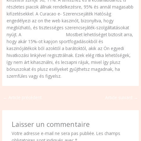
részletes piacok állnak rendelkezésre, 95% és annál magasabb
kifizetésekkel. A Curacao e- Szerencsejáték Hatóság
engedélyezi az on the web kaszinót, bizonyítva, hogy
megbízható, és tisztességes szerencsejáték-szolgáltatásokat
nyújt. A
www.valaszonline.hu
Mostbet lehetőséget biztosít arra,
hogy akár 15%-ot kapjon sportfogadásokból és
kaszinójátékok ból azoktól a barátoktól, akik az Ön egyedi
hivatkozási linkjével regisztrálnak. Ezek elég ritka lehetőségek,
így nem árt kihasználni, és lecsapni rájuk, mivel így plusz
bónuszokat és plusz esélyeket gyűjthetsz magadnak, ha
szemfüles vagy és figyelsz.
←
Article précédent
Article suivant
→
Laisser un commentaire
Votre adresse e-mail ne sera pas publiée.
Les champs
obligatoires sont indiqués avec
*