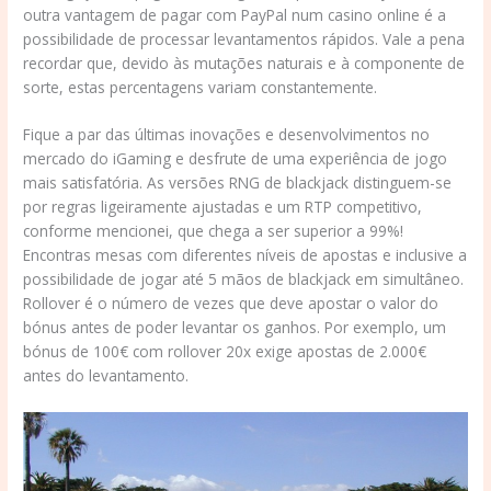
outra vantagem de pagar com PayPal num casino online é a
possibilidade de processar levantamentos rápidos. Vale a pena
recordar que, devido às mutações naturais e à componente de
sorte, estas percentagens variam constantemente.
Fique a par das últimas inovações e desenvolvimentos no
mercado do iGaming e desfrute de uma experiência de jogo
mais satisfatória. As versões RNG de blackjack distinguem-se
por regras ligeiramente ajustadas e um RTP competitivo,
conforme mencionei, que chega a ser superior a 99%!
Encontras mesas com diferentes níveis de apostas e inclusive a
possibilidade de jogar até 5 mãos de blackjack em simultâneo.
Rollover é o número de vezes que deve apostar o valor do
bónus antes de poder levantar os ganhos. Por exemplo, um
bónus de 100€ com rollover 20x exige apostas de 2.000€
antes do levantamento.