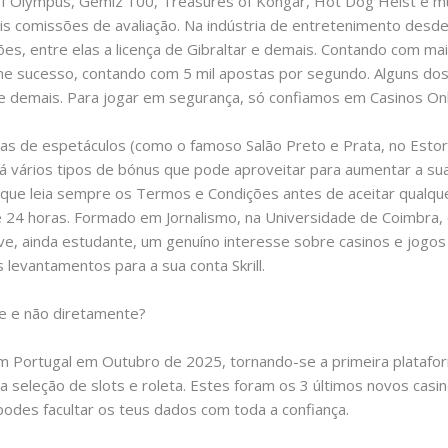
 of Olympus, Gemiz 100, Treasures of Kongar, Hot Dog Heist e m
is comissões de avaliação. Na indústria de entretenimento des
ições, entre elas a licença de Gibraltar e demais. Contando com m
sucesso, contando com 5 mil apostas por segundo. Alguns dos tí
e demais. Para jogar em segurança, só confiamos em Casinos Onli
as de espetáculos (como o famoso Salão Preto e Prata, no Estori
Há vários tipos de bónus que pode aproveitar para aumentar a s
ue leia sempre os Termos e Condições antes de aceitar qualquer
té 24 horas. Formado em Jornalismo, na Universidade de Coimbra,
ve, ainda estudante, um genuíno interesse sobre casinos e jogo
 levantamentos para a sua conta Skrill.
te e não diretamente?
m Portugal em Outubro de 2025, tornando-se a primeira platafor
 seleção de slots e roleta. Estes foram os 3 últimos novos casi
podes facultar os teus dados com toda a confiança.