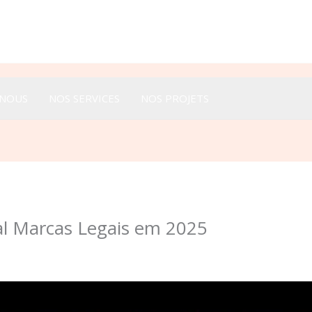
Appeler :
+33 616 44 52 44
-NOUS
NOS SERVICES
NOS PROJETS
al Marcas Legais em 2025
t.com
/ Par
admin