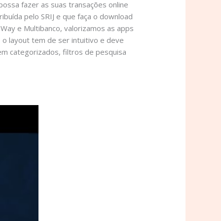
possa fazer as suas transações online
ribuída pelo SRIJ e que faça o download
BWay e Multibanco, valorizamos as apps
o layout tem de ser intuitivo e deve
em categorizados, filtros de pesquisa