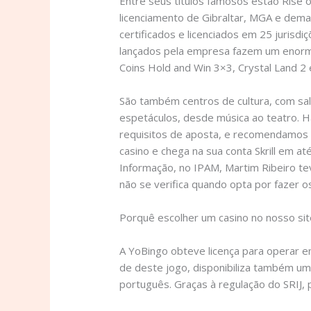
Entre seus títulos famosos estão Rise
licenciamento de Gibraltar, MGA e dema
certificados e licenciados em 25 jurisd
lançados pela empresa fazem um enorme 
Coins Hold and Win 3×3, Crystal Land 2 
São também centros de cultura, com sal
espetáculos, desde música ao teatro. 
requisitos de aposta, e recomendamos q
casino e chega na sua conta Skrill em a
Informação, no IPAM, Martim Ribeiro te
não se verifica quando opta por fazer os
Porquê escolher um casino no nosso si
A YoBingo obteve licença para operar e
de deste jogo, disponibiliza também uma
português. Graças à regulação do SRIJ, 