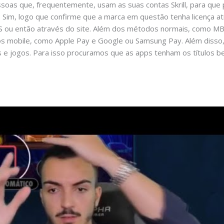
ssoas que, frequentemente, usam as suas contas Skrill, para que 
 Sim, logo que confirme que a marca em questão tenha licença at
 iOS ou então através do site. Além dos métodos normais, como M
s mobile, como Apple Pay e Google ou Samsung Pay. Além disso, 
des e jogos. Para isso procuramos que as apps tenham os títulos b