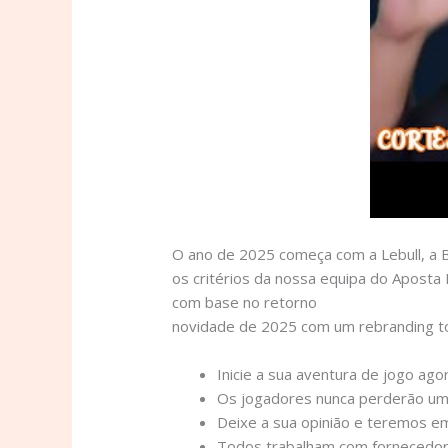
O ano de 2025 começa com a Lebull, a 
os critérios da nossa equipa do Aposta 
com base no retorno
https://verdecasi
novidade de 2025 com um rebranding tot
Inicie a sua aventura de jogo ag
Os jogadores nunca perderão um 
Deixe a sua opinião e teremos e
Todos trabalham com fornecedore