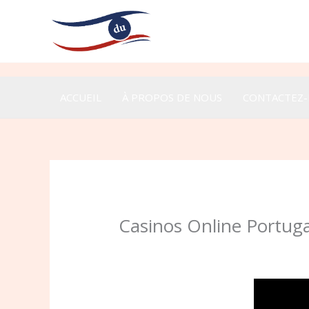
Aller
au
contenu
ACCUEIL
À PROPOS DE NOUS
CONTACTEZ
Casinos Online Portug
Laisser un commentaire
/
Verdecasinop