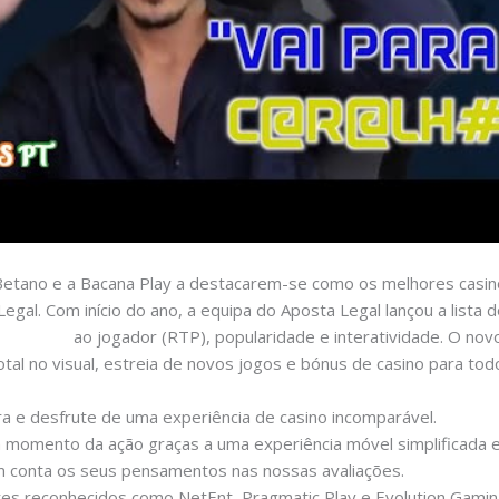
Betano e a Bacana Play a destacarem-se como os melhores casin
Legal. Com início do ano, a equipa do Aposta Legal lançou a list
nopt.com/
ao jogador (RTP), popularidade e interatividade. O novo
al no visual, estreia de novos jogos e bónus de casino para to
ora e desfrute de uma experiência de casino incomparável.
momento da ação graças a uma experiência móvel simplificada e 
m conta os seus pensamentos nas nossas avaliações.
s reconhecidos como NetEnt, Pragmatic Play e Evolution Gamin