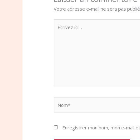
Votre adresse e-mail ne sera pas publié
Écrivez
ici…
Nom*
Enregistrer mon nom, mon e-mail et