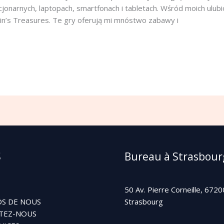
jonarnych, laptopach, smartfonach i tabletach. Wśród moich ul
adin’s Treasures. Te gry oferują mi mnóstwo zabawy i
S
Bureau à Strasbour
50 Av. Pierre Corneille, 6720
S DE NOUS
Strasbourg
TEZ-NOUS