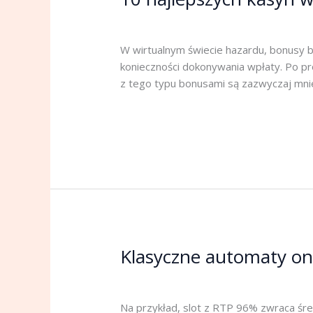
najlepszych
Laisser un commentaire
/
Allyspinkasyno
kasyn
w
W wirtualnym świecie hazardu, bonusy b
Polsce
konieczności dokonywania wpłaty. Po pr
z tego typu bonusami są zazwyczaj mni
Lire la suite »
Klasyczne automaty on
Klasyczne
automaty
Laisser un commentaire
/
Allyspinkasyno
online
za
Na przykład, slot z RTP 96% zwraca śre