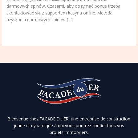
darmowych spinów. Czasami, aby otrzymać bonus trzeba
skontaktować się z supportem kasyna online. Metoda
uzyskania darmowych spinów […]
Lire la suite »
Bienvenue chez FACADE DU ER, une entreprise de construction
jeune et dynamique à qui vous pourrez confier tous vos
projets immobiliers.