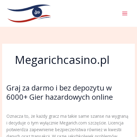
Aller
MAI
au
MEN
contenu
Megarichcasino.pl
Graj za darmo i bez depozytu w
Graj
za
6000+ Gier hazardowych online
darmo
Laisser un commentaire
/
Megarichcasino.pl
/
admin
i
bez
Oznacza to, że każdy gracz ma takie same szanse na wygraną
depozytu
i decyduje o tym wyłącznie Megarich.com szczęście. Licencja
w
potwierdza zapewnienie bezpieczeństwa również w kwestii
6000+
danych oraz transakcji. W razie jakichkolwiek problemów