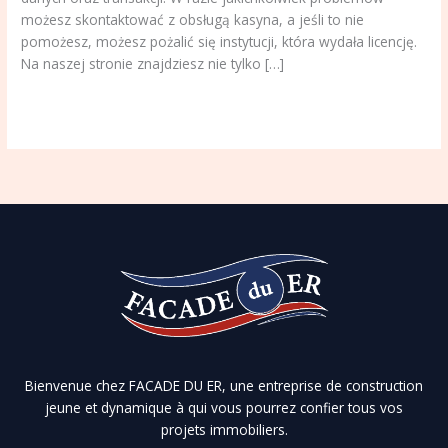
Gier
możesz skontaktować z obsługą kasyna, a jeśli to nie
hazardowych
pomożesz, możesz pożalić się instytucji, która wydała licencję.
online
Na naszej stronie znajdziesz nie tylko […]
Lire la suite »
Bienvenue chez FACADE DU ER, une entreprise de construction
jeune et dynamique à qui vous pourrez confier tous vos
projets immobiliers.