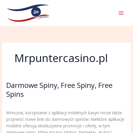
Aller
MAI
au
MEN
contenu
Mrpuntercasino.pl
Darmowe Spiny, Free Spiny, Free
Darmowe
Spiny,
Spins
Free
Laisser un commentaire
/
Mrpuntercasino.pl
/
admin
Spiny,
Free
Wreszcie, korzystanie z aplikacji mobilnych kasyn może także
Spins
przynieść nowe linki do darmowych spinów. Niektóre aplikacje
mobilne oferują ekskluzywne promocje i oferty, w tym
darmowe spiny, które można zdobyć. Pamiętaj, że ilość