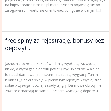
146
na http://oceanspincasino.pl maila, czasem pojawiają się po
ofert
zalogowaniu – warto się orientować, co i gdzie w danym […]
Lire la suite »
free spiny za rejestrację, bonusy bez
free
spiny
depozytu
za
Laisser un commentaire
/
Oceanspincasino.pl
/
admin
rejestrację,
bonusy
Jasne, nie oczekuję kokosów – limity wypłat są zazwyczaj
bez
niskie, a wymagania obrotu potrafią być upierdliwe – ale hej,
depozytu
to nadal darmowa gra z szansą na realną wygraną. Zanim
klikniesz „Odbierz spiny” w pierwszym lepszym kasynie, zrób
sobie przysługę i poznaj zasady tej gry. Darmowe obroty nie
zawsze oznaczają to samo – czasem wymagają depozytu,
Lire la suite »