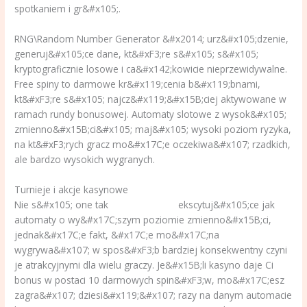
spotkaniem i gr&#x105;.
RNG\Random Number Generator &#x2014; urz&#x105;dzenie,
generuj&#x105;ce dane, kt&#xF3;re s&#x105; s&#x105;
kryptograficznie losowe i ca&#x142;kowicie nieprzewidywalne.
Free spiny to darmowe kr&#x119;cenia b&#x119;bnami,
kt&#xF3;re s&#x105; najcz&#x119;&#x15B;ciej aktywowane w
ramach rundy bonusowej. Automaty slotowe z wysok&#x105;
zmienno&#x15B;ci&#x105; maj&#x105; wysoki poziom ryzyka,
na kt&#xF3;rych gracz mo&#x17C;e oczekiwa&#x107; rzadkich,
ale bardzo wysokich wygranych.
Turnieje i akcje kasynowe
Nie s&#x105; one tak
www.24hod.sk
ekscytuj&#x105;ce jak
automaty o wy&#x17C;szym poziomie zmienno&#x15B;ci,
jednak&#x17C;e fakt, &#x17C;e mo&#x17C;na
wygrywa&#x107; w spos&#xF3;b bardziej konsekwentny czyni
je atrakcyjnymi dla wielu graczy. Je&#x15B;li kasyno daje Ci
bonus w postaci 10 darmowych spin&#xF3;w, mo&#x17C;esz
zagra&#x107; dziesi&#x119;&#x107; razy na danym automacie