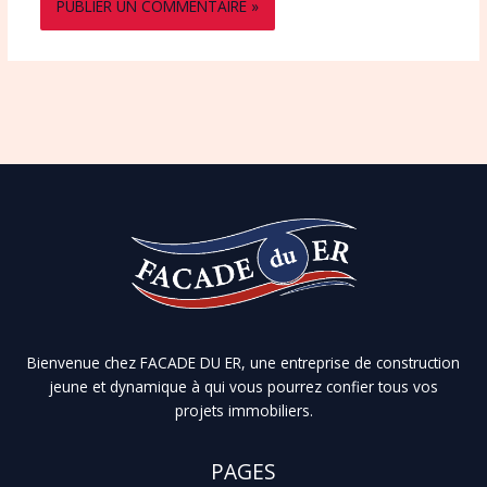
Bienvenue chez FACADE DU ER, une entreprise de construction
jeune et dynamique à qui vous pourrez confier tous vos
projets immobiliers.
PAGES