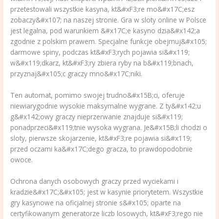
przetestowali wszystkie kasyna, kt&#xF3;re mo&#x17C;esz
zobaczy&#x107; na naszej stronie. Gra w sloty online w Polsce
jest legalna, pod warunkiem &#x17C;e kasyno dzia&#x142;a
zgodnie z polskim prawem. Specjalne funkcje obejmuj&#x105;
darmowe spiny, podczas kt&#xF3;rych pojawia si&#x119;
w&#x119;dkarz, kt&#xF3;ry zbiera ryby na b&#x119;bnach,
przyznaj&#x105;c graczy mno&#x17C;niki.
Ten automat, pomimo swojej trudno&#x15B;ci, oferuje
niewiarygodnie wysokie maksymalne wygrane. Z ty&#x142;u
g&#x142;owy graczy nieprzerwanie znajduje si&#x119;
ponadprzeci&#x119;tnie wysoka wygrana. Je&#x15B;li chodzi o
sloty, pierwsze skojarzenie, kt&#xF3;re pojawia si&#x119;
przed oczami ka&#x17C;dego gracza, to prawdopodobnie
owoce.
Ochrona danych osobowych graczy przed wyciekami i
kradzie&#x17C;&#x105; jest w kasynie priorytetem. Wszystkie
gry kasynowe na oficjalnej stronie s&#x105; oparte na
certyfikowanym generatorze liczb losowych, kt&#xF3;rego nie