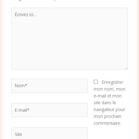
Écrivez
ici…
Nom*
Enregistrer
mon nom, mon
e-mail et mon
site dans le
E-
navigateur pour
mail*
mon prochain
commentaire.
Site