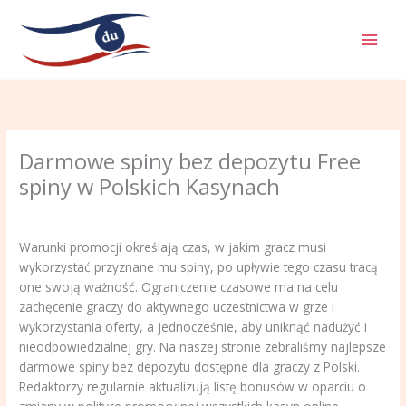
Aller
MAI
au
MEN
contenu
Darmowe spiny bez depozytu Free
spiny w Polskich Kasynach
Laisser un commentaire
/
Winshark-kasyno.pl
/ Par
admin
Warunki promocji określają czas, w jakim gracz musi
wykorzystać przyznane mu spiny, po upływie tego czasu tracą
one swoją ważność. Ograniczenie czasowe ma na celu
zachęcenie graczy do aktywnego uczestnictwa w grze i
wykorzystania oferty, a jednocześnie, aby uniknąć nadużyć i
nieodpowiedzialnej gry. Na naszej stronie zebraliśmy najlepsze
darmowe spiny bez depozytu dostępne dla graczy z Polski.
Redaktorzy regularnie aktualizują listę bonusów w oparciu o