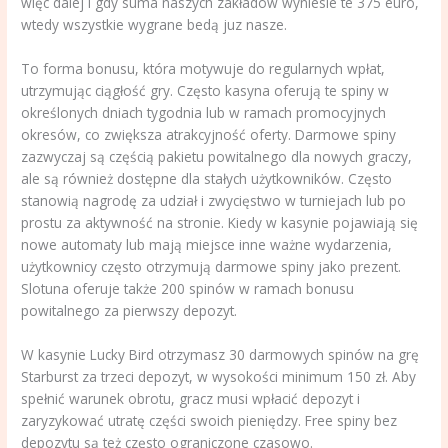
więc dalej i gdy suma naszych zakładów wyniesie te 375 euro,
wtedy wszystkie wygrane bedą juz nasze.
To forma bonusu, która motywuje do regularnych wpłat,
utrzymując ciągłość gry. Często kasyna oferują te spiny w
określonych dniach tygodnia lub w ramach promocyjnych
okresów, co zwiększa atrakcyjność oferty. Darmowe spiny
zazwyczaj są częścią pakietu powitalnego dla nowych graczy,
ale są również dostępne dla stałych użytkowników. Często
stanowią nagrodę za udział i zwycięstwo w turniejach lub po
prostu za aktywność na stronie. Kiedy w kasynie pojawiają się
nowe automaty lub mają miejsce inne ważne wydarzenia,
użytkownicy często otrzymują darmowe spiny jako prezent.
Slotuna oferuje także 200 spinów w ramach bonusu
powitalnego za pierwszy depozyt.
W kasynie Lucky Bird otrzymasz 30 darmowych spinów na grę
Starburst za trzeci depozyt, w wysokości minimum 150 zł. Aby
spełnić warunek obrotu, gracz musi wpłacić depozyt i
zaryzykować utratę części swoich pieniędzy. Free spiny bez
depozytu są też często ograniczone czasowo.