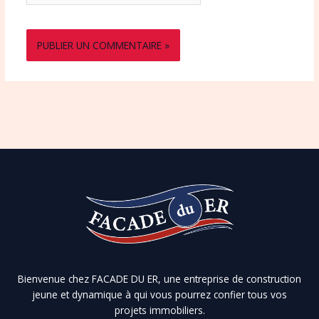
Bienvenue chez FACADE DU ER, une entreprise de construction
jeune et dynamique à qui vous pourrez confier tous vos
projets immobiliers.