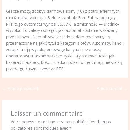
Gracze mogą zdobyć darmowe spiny (10) z potrojeniem tych
mnożników, zbierając 3 złote symbole Free Fall na polu gry.
RTP tego automatu wynosi 95,97%, a zmienność — średnio-
wysoka. To zależy od tego, jaki automat zostanie wskazany
przez kasyno. Niemal zawsze jednak darmowe spiny są
przeznaczone na jakiś tytuł z kategorii slotów. Automaty, keno i
zdrapki mają wysoką przewagę kasyna i przynoszą
operatorowi znacznie większe zyski. Gry stołowe, takie jak
bakarat, blackjack, kości, ruletka i poker wideo, mają niewielką
przewagę kasyna i wyższe RTP.
←
Article précédent
Article suivant
→
Laisser un commentaire
Votre adresse e-mail ne sera pas publiée.
Les champs
obligatoires sont indiqués avec
*