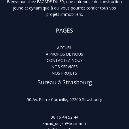
Bienvenue chez FACADE DU ER, une entreprise de construction
jeune et dynamique à qui vous pourrez confier tous vos
projets immobiliers.
PAGES
ACCUEIL
À PROPOS DE NOUS
CONTACTEZ-NOUS
NOS SERVICES
NOS PROJETS
Bureau à Strasbourg
50 Av. Pierre Corneille, 67200 Strasbourg
06 16 44 52 44
Facad_du_er@hotmail.fr