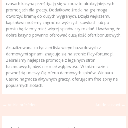
czasach kasyna prześcigają się w coraz to atrakcyjniejszych
promocjach dla graczy. Dodatkowe środki na grę mogą
otworzyć bramę do dużych wygranych. Dzięki większemu
kapitałowi możemy zagrać na wyższych stawkach lub po
prostu będziemy mieć więcej spinów czy rozdań. Uważamy, że
dobre kasyno powinno oferować dużą ilość ofert bonusowych.
Aktualizowana co tydzień lista witryn hazardowych z
darmowymi spinami znajduje się na stronie Play-fortune.pl.
Zebraliśmy najlepsze promocje z legalnych stron
hazardowych, abyś nie miał wątpliwości. W takim razie z
pewnością ucieszy Cię oferta darmowych spinów. Winaura
Casino nagradza aktywnych graczy, oferując im free spiny na
popularnych slotach.
←
Article précédent
Article suivant
→