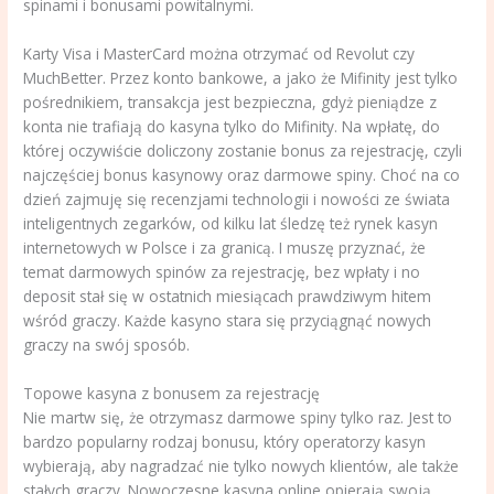
spinami i bonusami powitalnymi.
Karty Visa i MasterCard można otrzymać od Revolut czy
MuchBetter. Przez konto bankowe, a jako że Mifinity jest tylko
pośrednikiem, transakcja jest bezpieczna, gdyż pieniądze z
konta nie trafiają do kasyna tylko do Mifinity. Na wpłatę, do
której oczywiście doliczony zostanie bonus za rejestrację, czyli
najczęściej bonus kasynowy oraz darmowe spiny. Choć na co
dzień zajmuję się recenzjami technologii i nowości ze świata
inteligentnych zegarków, od kilku lat śledzę też rynek kasyn
internetowych w Polsce i za granicą. I muszę przyznać, że
temat darmowych spinów za rejestrację, bez wpłaty i no
deposit stał się w ostatnich miesiącach prawdziwym hitem
wśród graczy. Każde kasyno stara się przyciągnąć nowych
graczy na swój sposób.
Topowe kasyna z bonusem za rejestrację
Nie martw się, że otrzymasz darmowe spiny tylko raz. Jest to
bardzo popularny rodzaj bonusu, który operatorzy kasyn
wybierają, aby nagradzać nie tylko nowych klientów, ale także
stałych graczy. Nowoczesne kasyna online opierają swoją