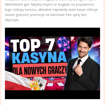
bibliotekami gier. Między innymi ze względu na popularność
tego rodzaju bonusu, aktualnie naprawdę wiele kasyn oferuje
swoim graczom promocje na darmowe free spiny bez
depozytu.