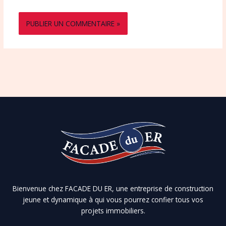
Bienvenue chez FACADE DU ER, une entreprise de construction
jeune et dynamique à qui vous pourrez confier tous vos
projets immobiliers.