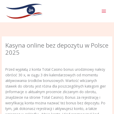
Aller
MAI
au
MEN
contenu
Kasyna online bez depozytu w Polsce
2025
Laisser un commentaire
/
Cashwin.pl
/ Par
admin
Przed wypłatą z konta Total Casino bonus urodzinowy należy
obrócić 30 x, w ciągu 3 dni kalendarzowych od momentu
aktywowania środków bonusowych. Wartość wliczanych
stawek do obrotu jest różna dla poszczególnych kategorii gier
(informacje o aktualnym procencie zliczanym do obrotu,
znajdziecie na stronie Total Casino). Bonus za rejestrację i
weryfikację konta można nazwać też bonus bez depozytu. Po
tym, jak dokonasz rejestracji i aktywujesz konto, a także