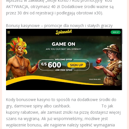
wpiszesz w zakładkę „Moje konto / Kod promocyjny” kod
AKTYWACJA, otrzymasz 40 zł. Dodatkowe środki ważne są
przez 30 dni od rejestracji i podlegają obrotowi x30).
Bonusy kasynowe – promocje dla nowych i stałych graczy
Kody bonusowe kasyno to sposób na dodatkowe środki do
gry, darmowe spiny albo cashback.
Cashwin casino
To jak
kupony rabatowe, ale zamiast zniżki na pizzę dostajesz więcej
szans na wygraną. Ak już wspomnieliśmy, możliwe jest
wypłacenie bonusu, ale najpierw należy spełnić wymagania