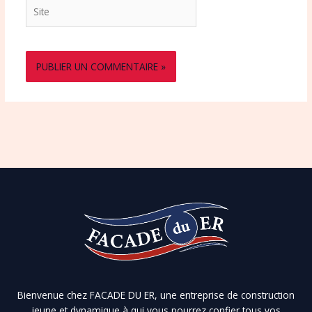
Site
Bienvenue chez FACADE DU ER, une entreprise de construction
jeune et dynamique à qui vous pourrez confier tous vos