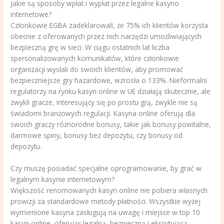
Jakie są sposoby wpłat i wypłat przez legalne kasyno
internetowe?
Członkowie EGBA zadeklarowali, że 75% ich klientów korzysta
obecnie z oferowanych przez nich narzędzi umożliwiających
bezpieczną grę w sieci. W ciągu ostatnich lat liczba
spersonalizowanych komunikatów, które członkowie
organizacji wysłali do swoich klientów, aby promować
bezpieczniejsze gry hazardowe, wzrosła o 133%. Nieformalni
regulatorzy na rynku kasyn online w UE działają skutecznie, ale
zwykli gracze, interesujący się po prostu grą, zwykle nie są
świadomi branżowych regulacji. Kasyna online oferują dla
swoich graczy różnorodne bonusy, takie jak bonusy powitalne,
darmowe spiny, bonusy bez depozytu, czy bonusy od
depozytu.
Czy muszę posiadać specjalne oprogramowanie, by grać w
legalnym kasynie internetowym?
Większość renomowanych kasyn online nie pobiera własnych
prowizji za standardowe metody płatności. Wszystkie wyżej
wymienione kasyna zasługują na uwagę i miejsce w top 10
kasyn online, oferując legalną, bezpieczną i ekscytującą