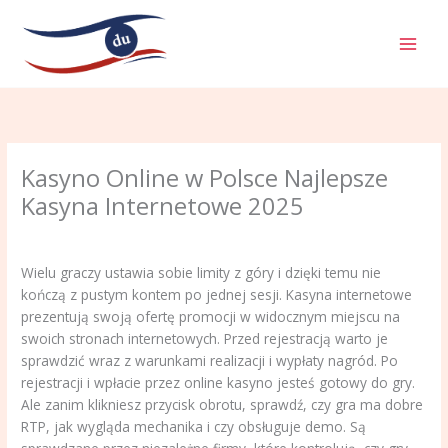
Aller
MAI
au
MEN
contenu
Kasyno Online w Polsce Najlepsze
Kasyna Internetowe 2025
Laisser un commentaire
/
Casinogambloria.pl
/ Par
admin
Wielu graczy ustawia sobie limity z góry i dzięki temu nie
kończą z pustym kontem po jednej sesji. Kasyna internetowe
prezentują swoją ofertę promocji w widocznym miejscu na
swoich stronach internetowych. Przed rejestracją warto je
sprawdzić wraz z warunkami realizacji i wypłaty nagród. Po
rejestracji i wpłacie przez online kasyno jesteś gotowy do gry.
Ale zanim klikniesz przycisk obrotu, sprawdź, czy gra ma dobre
RTP, jak wygląda mechanika i czy obsługuje demo. Są