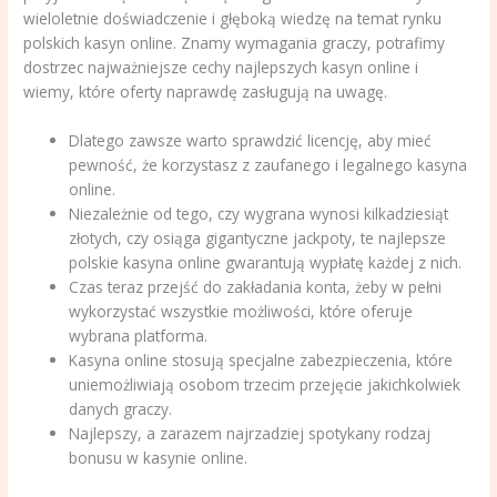
wieloletnie doświadczenie i głęboką wiedzę na temat rynku
polskich kasyn online. Znamy wymagania graczy, potrafimy
dostrzec najważniejsze cechy najlepszych kasyn online i
wiemy, które oferty naprawdę zasługują na uwagę.
Dlatego zawsze warto sprawdzić licencję, aby mieć
pewność, że korzystasz z zaufanego i legalnego kasyna
online.
Niezależnie od tego, czy wygrana wynosi kilkadziesiąt
złotych, czy osiąga gigantyczne jackpoty, te najlepsze
polskie kasyna online gwarantują wypłatę każdej z nich.
Czas teraz przejść do zakładania konta, żeby w pełni
wykorzystać wszystkie możliwości, które oferuje
wybrana platforma.
Kasyna online stosują specjalne zabezpieczenia, które
uniemożliwiają osobom trzecim przejęcie jakichkolwiek
danych graczy.
Najlepszy, a zarazem najrzadziej spotykany rodzaj
bonusu w kasynie online.