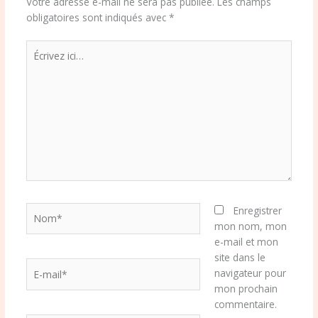
Votre adresse e-mail ne sera pas publiée.
Les champs
obligatoires sont indiqués avec
*
Écrivez
ici…
Nom*
Enregistrer
mon nom, mon
e-mail et mon
site dans le
E-
navigateur pour
mail*
mon prochain
commentaire.