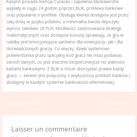
Kasyno posiada licencję Curacao i zapewnia błyskawiczne
wypłaty w ciągu 24 godzin poprzez BLIK, przelewy bankowe
oraz popularne e-portfele. Obsługa klienta dostępna jest przez
całą dobę w języku polskim, a minimalna kwota depozytu
wynosi zaledwie 20 PLN. Możliwość zastosowania strategii
matematycznych oraz dostępne bonusy sprawiają, że gra w
ruletkę jest emocjonująca zarówno dla nowicjuszy, jak i dla
doświadczonych graczy. Co więcej, dzięki systemowi
potwierdzenia przez specjalny kod gracz nie musi podawać
swoich danych, co jest znacznie bezpieczniejsze niż płatności
kartami bankowymi. Z BLIK-a może skorzystać prawie każdy
gracz — serwer jest połączony z większością polskich banków i
dostępny w każdym systemie bankowości internetowej.
←
Article précédent
Article suivant
→
Laisser un commentaire