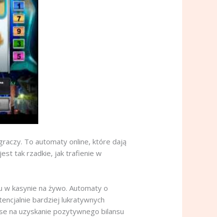
graczy. To automaty online, które dają
st tak rzadkie, jak trafienie w
 w kasynie na żywo. Automaty o
encjalnie bardziej lukratywnych
se na uzyskanie pozytywnego bilansu