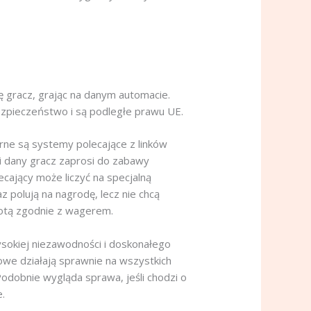
ię gracz, grając na danym automacie.
ezpieczeństwo i są podległe prawu UE.
ne są systemy polecające z linków
li dany gracz zaprosi do zabawy
ecający może liczyć na specjalną
 polują na nagrodę, lecz nie chcą
wotą zgodnie z wagerem.
sokiej niezawodności i doskonałego
towe działają sprawnie na wszystkich
 Podobnie wygląda sprawa, jeśli chodzi o
e.