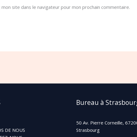
 mon site dans le navigateur pour mon prochain commentaire.
S
Bureau à Strasbour
50 Av. Pierre Corneille, 6720
S DE NOUS
Strasbourg