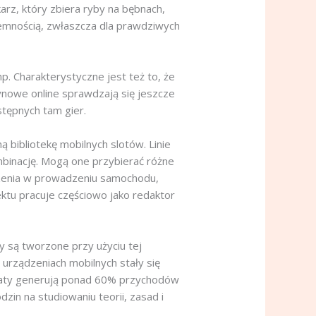
arz, który zbiera ryby na bębnach,
jemnością, zwłaszcza dla prawdziwych
. Charakterystyczne jest też to, że
ynowe online sprawdzają się jeszcze
stępnych tam gier.
 bibliotekę mobilnych slotów. Linie
ombinację. Mogą one przybierać różne
zenia w prowadzeniu samochodu,
ektu pracuje częściowo jako redaktor
y są tworzone przy użyciu tej
 urządzeniach mobilnych stały się
aty generują ponad 60% przychodów
zin na studiowaniu teorii, zasad i