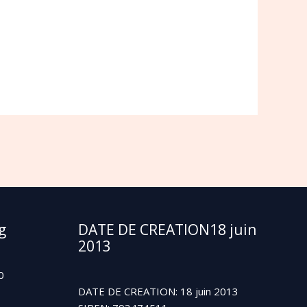
g
DATE DE CREATION18 juin
2013
0
DATE DE CREATION: 18 juin 2013