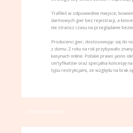
Trafiłeś w odpowiednie miejsce, bowiem
darmowych gier bez rejestracji, a konce
nie stracisz czasu na przeglądanie bez
Producenci gier, dostosowując się do n
z domu. Z roku na rok przybywało znany
kasynach online. Polskie prawo jasno okr
certyfikatów oraz specjalna koncesję 
typu restrykcjami, ze względu na brak o
←
Article précédent