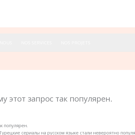
Appeler :
+33 616 44 52 44
-NOUS
NOS SERVICES
NOS PROJETS
у этот запрос так популярен.
ак популярен.
 Турецкие сериалы на русском языке стали невероятно попу