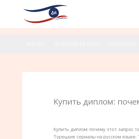
Aller
au
contenu
ACCUEIL
À PROPOS DE NOUS
CONTACTEZ
Купить диплом: почем
Laisser un commentaire
/
5
/ Par
admin
Купить диплом: почему этот запрос т
Турецкие сериалы на русском языке.