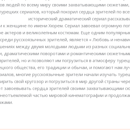
нов людей по всему миру своими захватывающими сюжетами,
турецких сериалов, который покорил сердца зрителей по все
ы на русском
исторический драматический сериал рассказыва
и к женщине по имени Хюрем. Сериал завоевал огромную по
ре актеров и великолепным костюмам. Еще одним популярны
среди русскоязычных зрителей, является « Любовь и ненави
ошениях между двумя молодыми людьми из разных социальных
и, драматическими поворотами и романтическими сюжетными
зрителей, но и позволяют им погрузиться в атмосферу турец
цкого общества, его традиции и обычаи, и помогают нам лу
риалов, многие русскоязычные зрители начали изучать туре
ирить свой кругозор и погрузиться в мир другой страны чере
ют завоевывать сердца зрителей своими захватывающими сюж
и неотъемлемой частью мировой кинематографии и продолжа
ажами.