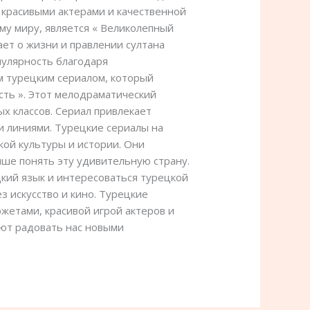
 красивыми актерами и качественной
му миру, является « Великолепный
ет о жизни и правлении султана
пулярность благодаря
м турецким сериалом, который
сть ». Этот мелодраматический
 классов. Сериал привлекает
 линиями. Турецкие сериалы на
кой культуры и истории. Они
чше понять эту удивительную страну.
цкий язык и интересоваться турецкой
з искусство и кино. Турецкие
етами, красивой игрой актеров и
ют радовать нас новыми