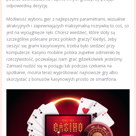
odpowiednią decyzję.
Możliwość wyboru gier z najlepszymi parametrami, wizualnie
atrakcyjnych i zapewniających maksymalną rozrywkę to coś, co
jest na wyciągnięcie ręki. Chcesz wiedzieć, które sloty są
szczególnie polecane przez polskich graczy? Kiedyś, żeby
cieszyć się grami kasynowymi, trzeba było siedzieć przy
komputerze. Kasyno mobilne polska zupełnie odmieniło tę
rzeczywistość, pozwalając nam grać gdziekolwiek jesteśmy.
Zamiast nudzić się w pociągu lub podczas czekania na
spotkanie, można teraz wypróbować najnowsze gry albo
skorzystać z bonusów kasynowych prosto ze smartfona.