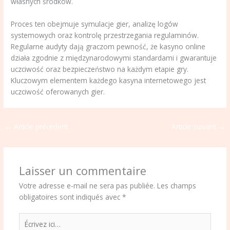
własnych środków.
Proces ten obejmuje symulacje gier, analizę logów
systemowych oraz kontrolę przestrzegania regulaminów.
Regularne audyty dają graczom pewność, że kasyno online
działa zgodnie z międzynarodowymi standardami i gwarantuje
uczciwość oraz bezpieczeństwo na każdym etapie gry.
Kluczowym elementem każdego kasyna internetowego jest
uczciwość oferowanych gier.
←
Article précédent
Article suivant
→
Laisser un commentaire
Votre adresse e-mail ne sera pas publiée.
Les champs
obligatoires sont indiqués avec
*
Écrivez
ici…