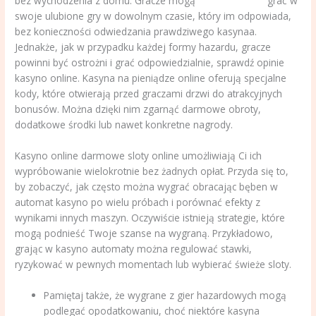
bez wychodzenia z domu. Gracze mogą
www.24hod.sk
grać w
swoje ulubione gry w dowolnym czasie, który im odpowiada,
bez konieczności odwiedzania prawdziwego kasynaa.
Jednakże, jak w przypadku każdej formy hazardu, gracze
powinni być ostrożni i grać odpowiedzialnie, sprawdź opinie
kasyno online. Kasyna na pieniądze online oferują specjalne
kody, które otwierają przed graczami drzwi do atrakcyjnych
bonusów. Można dzięki nim zgarnąć darmowe obroty,
dodatkowe środki lub nawet konkretne nagrody.
Kasyno online darmowe sloty online umożliwiają Ci ich
wypróbowanie wielokrotnie bez żadnych opłat. Przyda się to,
by zobaczyć, jak często można wygrać obracając bęben w
automat kasyno po wielu próbach i porównać efekty z
wynikami innych maszyn. Oczywiście istnieją strategie, które
mogą podnieść Twoje szanse na wygraną. Przykładowo,
grając w kasyno automaty można regulować stawki,
ryzykować w pewnych momentach lub wybierać świeże sloty.
Pamiętaj także, że wygrane z gier hazardowych mogą
podlegać opodatkowaniu, choć niektóre kasyna