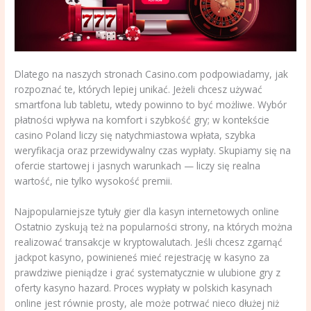
Dlatego na naszych stronach Casino.com podpowiadamy, jak
rozpoznać te, których lepiej unikać. Jeżeli chcesz używać
smartfona lub tabletu, wtedy powinno to być możliwe. Wybór
płatności wpływa na komfort i szybkość gry; w kontekście
casino Poland liczy się natychmiastowa wpłata, szybka
weryfikacja oraz przewidywalny czas wypłaty. Skupiamy się na
ofercie startowej i jasnych warunkach — liczy się realna
wartość, nie tylko wysokość premii.
Najpopularniejsze tytuły gier dla kasyn internetowych online
Ostatnio zyskują też na popularności strony, na których można
realizować transakcje w kryptowalutach. Jeśli chcesz zgarnąć
jackpot kasyno, powinieneś mieć rejestrację w kasyno za
prawdziwe pieniądze i grać systematycznie w ulubione gry z
oferty kasyno hazard. Proces wypłaty w polskich kasynach
online jest równie prosty, ale może potrwać nieco dłużej niż