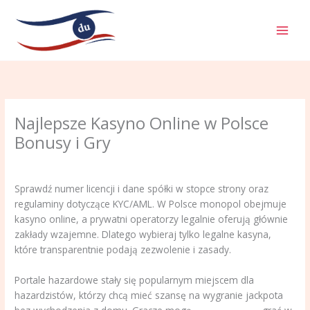
Aller
MAI
au
MEN
contenu
Najlepsze Kasyno Online w Polsce
Bonusy i Gry
Laisser un commentaire
/
Stussyofficial
/ Par
admin
Sprawdź numer licencji i dane spółki w stopce strony oraz
regulaminy dotyczące KYC/AML. W Polsce monopol obejmuje
kasyno online, a prywatni operatorzy legalnie oferują głównie
zakłady wzajemne. Dlatego wybieraj tylko legalne kasyna,
które transparentnie podają zezwolenie i zasady.
Portale hazardowe stały się popularnym miejscem dla
hazardzistów, którzy chcą mieć szansę na wygranie jackpota