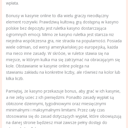
wpłata.
Bonusy w kasynie online to dla wielu graczy nieodłączny
element rozrywki. Prawdziwą kultową grą dostępną w kasyno
polskie bez depozytu jest ruletka kasyno dostarczająca
ogromnych emocji. Mimo że kasyno ruletka jest starsza niż
niejedna współczesna gra, nie straciła na popularności. Posiada
wiele odmian, od wersji amerykańskiej po europejską, każda
ma nieco inne zasady. W skrócie, w ruletce stawia się na
miejsce, w którym kulka ma się zatrzymać na obracającym się
kole. Obstawianie w kasynie online polega na
Wincraft Casino
stawianiu zakładu na konkretne liczby, ale również na kolor lub
kilka liczb.
Pamiętaj, że kasyno przekazuje bonus, aby grać w ich kasynie,
a nie żeby uciec z ich pieniędzmi. Ponadto zasady wypłat są
obłożone dziennymi, tygodniowymi oraz miesięcznymi
minimalnymi i maksymalnymi limitami. Przez cały czas
stosowania się do zasad dotyczących wypłat, które obowiązują
na danej stronie będziesz miał zawsze pełny dostęp do