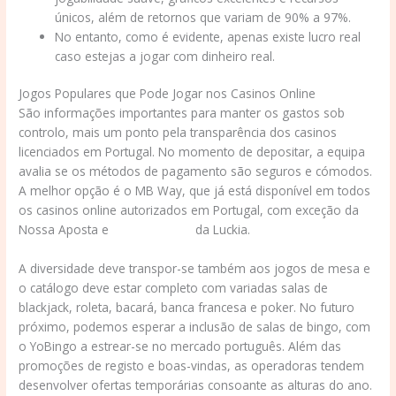
únicos, além de retornos que variam de 90% a 97%.
No entanto, como é evidente, apenas existe lucro real
caso estejas a jogar com dinheiro real.
Jogos Populares que Pode Jogar nos Casinos Online
São informações importantes para manter os gastos sob
controlo, mais um ponto pela transparência dos casinos
licenciados em Portugal. No momento de depositar, a equipa
avalia se os métodos de pagamento são seguros e cómodos.
A melhor opção é o MB Way, que já está disponível em todos
os casinos online autorizados em Portugal, com exceção da
Nossa Aposta e
www.ojogo.pt
da Luckia.
A diversidade deve transpor-se também aos jogos de mesa e
o catálogo deve estar completo com variadas salas de
blackjack, roleta, bacará, banca francesa e poker. No futuro
próximo, podemos esperar a inclusão de salas de bingo, com
o YoBingo a estrear-se no mercado português. Além das
promoções de registo e boas-vindas, as operadoras tendem
desenvolver ofertas temporárias consoante as alturas do ano.