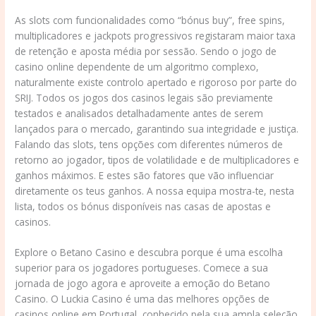
As slots com funcionalidades como “bónus buy”, free spins,
multiplicadores e jackpots progressivos registaram maior taxa
de retenção e aposta média por sessão. Sendo o jogo de
casino online dependente de um algoritmo complexo,
naturalmente existe controlo apertado e rigoroso por parte do
SRIJ. Todos os jogos dos casinos legais são previamente
testados e analisados detalhadamente antes de serem
lançados para o mercado, garantindo sua integridade e justiça.
Falando das slots, tens opções com diferentes números de
retorno ao jogador, tipos de volatilidade e de multiplicadores e
ganhos máximos. E estes são fatores que vão influenciar
diretamente os teus ganhos. A nossa equipa mostra-te, nesta
lista, todos os bónus disponíveis nas casas de apostas e
casinos.
Explore o Betano Casino e descubra porque é uma escolha
superior para os jogadores portugueses. Comece a sua
jornada de jogo agora e aproveite a emoção do Betano
Casino. O Luckia Casino é uma das melhores opções de
casinos online em Portugal, conhecido pela sua ampla seleção