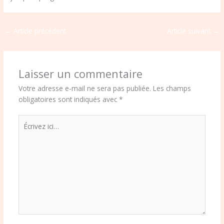
←
Article précédent
Article suivant
→
Laisser un commentaire
Votre adresse e-mail ne sera pas publiée.
Les champs
obligatoires sont indiqués avec
*
Écrivez
ici…