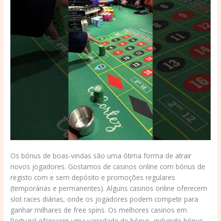
Os bónus de boas-vindas são uma ótima forma de atrair
novos jogadores. Gostamos de casinos online com bónus de
registo com e sem depósito e promoções regulares
(temporárias e permanentes). Alguns casinos online oferecem
slot races diárias, onde os jogadores podem competir para
ganhar milhares de free spins. Os melhores casinos em
Portugal oferecem uma variedade de bónus, incluindo bónus