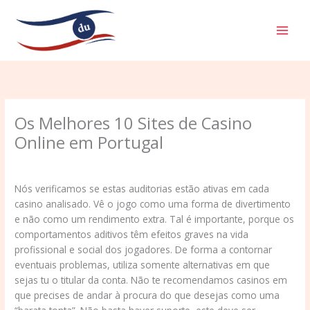
Aller
MAI
au
MEN
contenu
Os Melhores 10 Sites de Casino
Online em Portugal
Laisser un commentaire
/
Planbetlive.com
/ Par
admin
Nós verificamos se estas auditorias estão ativas em cada
casino analisado. Vê o jogo como uma forma de divertimento
e não como um rendimento extra. Tal é importante, porque os
comportamentos aditivos têm efeitos graves na vida
profissional e social dos jogadores. De forma a contornar
eventuais problemas, utiliza somente alternativas em que
sejas tu o titular da conta. Não te recomendamos casinos em
que precises de andar à procura do que desejas como uma