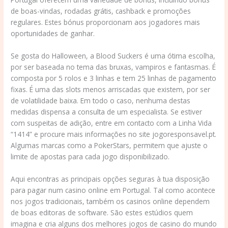
de boas-vindas, rodadas grátis, cashback e promoções
regulares. Estes bónus proporcionam aos jogadores mais
oportunidades de ganhar.
Se gosta do Halloween, a Blood Suckers é uma ótima escolha,
por ser baseada no tema das bruxas, vampiros e fantasmas. É
composta por 5 rolos e 3 linhas e tem 25 linhas de pagamento
fixas. É uma das slots menos arriscadas que existem, por ser
de volatilidade baixa. Em todo o caso, nenhuma destas
medidas dispensa a consulta de um especialista. Se estiver
com suspeitas de adição, entre em contacto com a Linha Vida
“1414” e procure mais informações no site jogoresponsavel.pt.
Algumas marcas como a PokerStars, permitem que ajuste o
limite de apostas para cada jogo disponibilizado.
Aqui encontras as principais opções seguras à tua disposição
para pagar num casino online em Portugal. Tal como acontece
nos jogos tradicionais, também os casinos online dependem
de boas editoras de software. São estes estúdios quem
imagina e cria alguns dos melhores jogos de casino do mundo