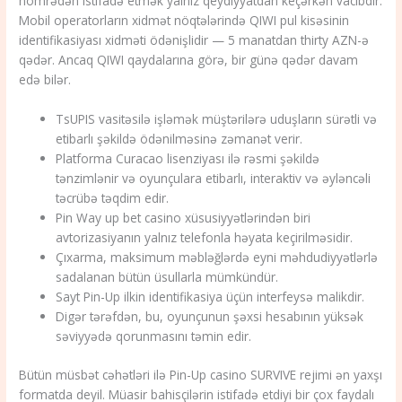
nömrədən istifadə etmək yalnız qeydiyyatdan keçərkən vacibdir.
Mobil operatorların xidmət nöqtələrində QIWI pul kisəsinin
identifikasiyası xidməti ödənişlidir — 5 manatdan thirty AZN-ə
qədər. Ancaq QIWI qaydalarına görə, bir günə qədər davam
edə bilər.
TsUPIS vasitəsilə işləmək müştərilərə uduşların sürətli və
etibarlı şəkildə ödənilməsinə zəmanət verir.
Platforma Curacao lisenziyası ilə rəsmi şəkildə
tənzimlənir və oyunçulara etibarlı, interaktiv və əyləncəli
təcrübə təqdim edir.
Pin Way up bet casino xüsusiyyətlərindən biri
avtorizasiyanın yalnız telefonla həyata keçirilməsidir.
Çıxarma, maksimum məbləğlərdə eyni məhdudiyyətlərlə
sadalanan bütün üsullarla mümkündür.
Sayt Pin-Up ilkin identifikasiya üçün interfeysə malikdir.
Digər tərəfdən, bu, oyunçunun şəxsi hesabının yüksək
səviyyədə qorunmasını təmin edir.
Bütün müsbət cəhətləri ilə Pin-Up casino SURVIVE rejimi ən yaxşı
formatda deyil. Müasir bahisçilərin istifadə etdiyi bir çox faydalı