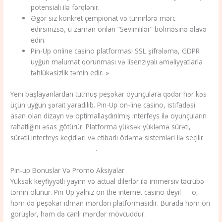
potensialı ilə fərqlənir.
Əgər siz konkret çempionat və turnirlərə mərc
edirsinizsə, u zaman onları “Sevimlilər” bölməsinə əlavə
edin.
Pin-Up online casino platforması SSL şifrələmə, GDPR
uyğun məlumat qorunması və lisenziyalı əməliyyatlarla
təhlükəsizlik təmin edir. »
Yeni başlayanlardan tutmuş peşəkar oyunçulara qədər hər kəs
üçün uyğun şərait yaradılıb. Pin-Up on-line casino, istifadəsi
asan olan dizayn və optimallaşdırılmış interfeys ilə oyunçuların
rahatlığını əsas götürür. Platforma yüksək yükləmə sürəti,
sürətli interfeys keçidləri və etibarlı ödəmə sistemləri ilə seçilir
https://pin-up-az2025.com/
.
Pin-up Bonuslar Və Promo Aksiyalar
Yüksək keyfiyyətli yayım və actual dilerlər ilə immersiv təcrübə
təmin olunur. Pin-Up yalnız on the internet casino deyil — o,
həm də peşəkar idman mərcləri platformasıdır. Burada həm ön
görüşlər, həm də canlı mərclər mövcuddur.