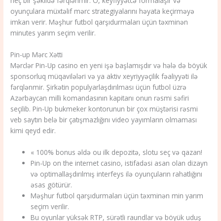
heç bir şəkildə fərqlənmir. O, keyfiyyətcə formalaşır və
oyunçulara müxtəlif mərc strategiyalarını həyata keçirməyə
imkan verir. Məşhur futbol qarşıdurmaları üçün təxminən
minutes yarım seçim verilir.
Pin-up Mərc Xətti
Mərclər Pin-Up casino en yeni işə başlamışdır və hələ də böyük
sponsorluq müqavilələri və ya aktiv xeyriyyəçilik fəaliyyəti ilə
fərqlənmir. Şirkətin populyarlaşdırılması üçün futbol üzrə
Azərbaycan milli komandasının kapitanı onun rəsmi səfiri
seçilib. Pin-Up bukmeker kontorunun bir çox müştərisi rəsmi
veb saytın belə bir çatışmazlığını video yayımların olmaması
kimi qeyd edir.
« 100% bonus əldə ou ilk depozitə, slotu seç və qazan!
Pin-Up on the internet casino, istifadəsi asan olan dizayn
və optimallaşdırılmış interfeys ilə oyunçuların rahatlığını
əsas götürür.
Məşhur futbol qarşıdurmaları üçün təxminən min yarım
seçim verilir.
Bu oyunlar yüksək RTP, sürətli raundlar və böyük uduş