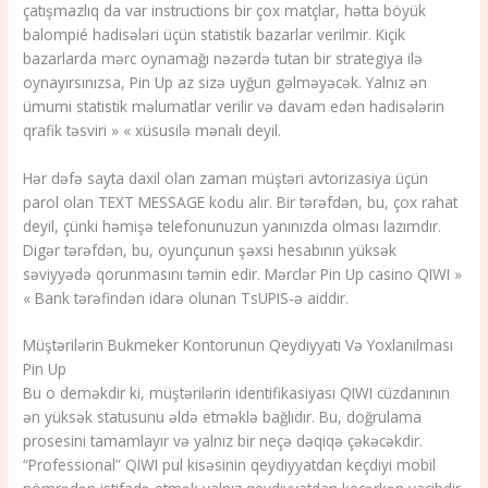
çatışmazlıq da var instructions bir çox matçlar, hətta böyük
balompié hadisələri üçün statistik bazarlar verilmir. Kiçik
bazarlarda mərc oynamağı nəzərdə tutan bir strategiya ilə
oynayırsınızsa, Pin Up az sizə uyğun gəlməyəcək. Yalnız ən
ümumi statistik məlumatlar verilir və davam edən hadisələrin
qrafik təsviri » « xüsusilə mənalı deyil.
Hər dəfə sayta daxil olan zaman müştəri avtorizasiya üçün
parol olan TEXT MESSAGE kodu alır. Bir tərəfdən, bu, çox rahat
deyil, çünki həmişə telefonunuzun yanınızda olması lazımdır.
Digər tərəfdən, bu, oyunçunun şəxsi hesabının yüksək
səviyyədə qorunmasını təmin edir. Mərclər Pin Up casino QIWI »
« Bank tərəfindən idarə olunan TsUPIS-ə aiddir.
Müştərilərin Bukmeker Kontorunun Qeydiyyatı Və Yoxlanılması
Pin Up
Bu o deməkdir ki, müştərilərin identifikasiyası QIWI cüzdanının
ən yüksək statusunu əldə etməklə bağlıdır. Bu, doğrulama
prosesini tamamlayır və yalnız bir neçə dəqiqə çəkəcəkdir.
“Professional” QIWI pul kisəsinin qeydiyyatdan keçdiyi mobil