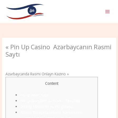
Aller
MAI
au
MEN
contenu
« Pin Up Casino ️ Azərbaycanın Rəsmi
Saytı
Laisser un commentaire
/
Uncategorized
/ Par
admin
Azərbaycanda Rəsmi Onlayn Kazino »
Content
Pin-up Mərc Xətti
Pin-up Bonuslar Və Promo Aksiyalar
Ödəniş Metodları Və Pul Çıxarışı
Xülasə: Pin-up Bukmeker Kontorunun