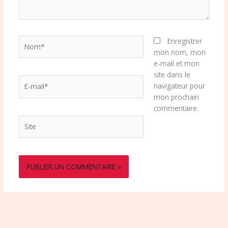
Nom*
Enregistrer
mon nom, mon
e-mail et mon
site dans le
E-
navigateur pour
mail*
mon prochain
commentaire.
Site