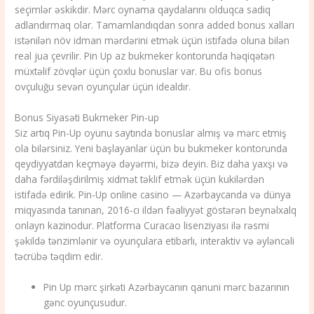
seçimlər əskikdir. Mərc oynama qaydalarını olduqca sadiq
adlandırmaq olar. Tamamlandıqdan sonra added bonus xalları
istənilən növ idman mərclərini etmək üçün istifadə oluna bilən
real jua çevrilir. Pin Up az bukmeker kontorunda həqiqətən
müxtəlif zövqlər üçün çoxlu bonuslar var. Bu ofis bonus
ovçuluğu sevən oyunçular üçün idealdır.
Bonus Siyasəti Bukmeker Pin-up
Siz artıq Pin-Up oyunu saytında bonuslar almış və mərc etmiş
ola bilərsiniz. Yeni başlayanlar üçün bu bukmeker kontorunda
qeydiyyatdan keçməyə dəyərmi, bizə deyin. Biz daha yaxşı və
daha fərdiləşdirilmiş xidmət təklif etmək üçün kukilərdən
istifadə edirik. Pin-Up online casino — Azərbaycanda və dünya
miqyasında tanınan, 2016-cı ildən fəaliyyət göstərən beynəlxalq
onlayn kazinodur. Platforma Curacao lisenziyası ilə rəsmi
şəkildə tənzimlənir və oyunçulara etibarlı, interaktiv və əyləncəli
təcrübə təqdim edir.
Pin Up mərc şirkəti Azərbaycanın qanuni mərc bazarının
gənc oyunçusudur.