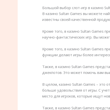
Большой выбор слот-игр в казино Su
В казино Sultan Games вы можете найт
известны своей качественной проду
Кроме того, в казино Sultan Games п
научно-фантастических игр. Вы може
Кроме того, в казино Sultan Games пр
функции делают игры более интересн
Также, в казино Sultan Games предст
джекпотов. Это может помочь вам вы
В целом, казино Sultan Games – это 
больше удовольствия от игры. С учет
место для игроков, которые ищут но
Также, в казино Sultan Games предст