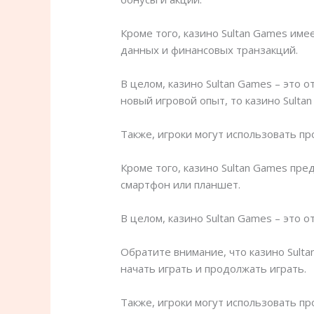
Кроме того, казино Sultan Games им
данных и финансовых транзакций.
В целом, казино Sultan Games – это 
новый игровой опыт, то казино Sulta
Также, игроки могут использовать п
Кроме того, казино Sultan Games пре
смартфон или планшет.
В целом, казино Sultan Games – это о
Обратите внимание, что казино Sult
начать играть и продолжать играть.
Также, игроки могут использовать п