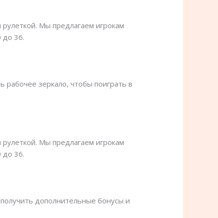
и рулеткой. Мы предлагаем игрокам
 до 36.
ь рабочее зеркало, чтобы поиграть в
и рулеткой. Мы предлагаем игрокам
 до 36.
ы получить дополнительные бонусы и