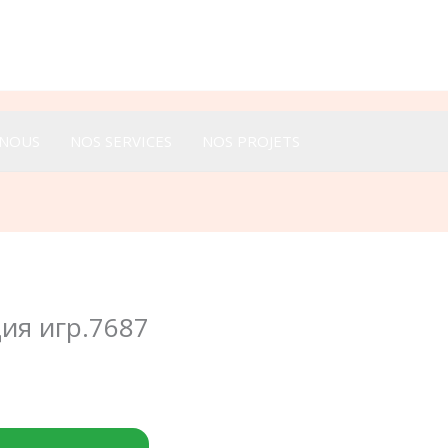
Appeler :
+33 616 44 52 44
-NOUS
NOS SERVICES
NOS PROJETS
ия игр.7687
min