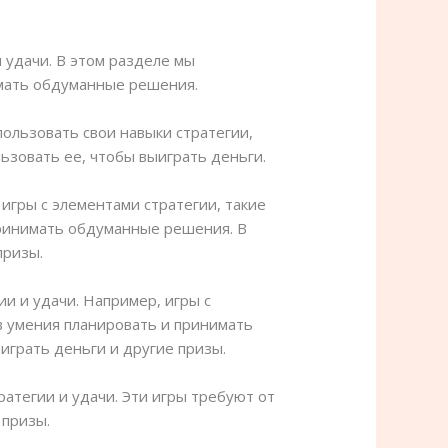
и удачи. В этом разделе мы
имать обдуманные решения.
пользовать свои навыки стратегии,
льзовать ее, чтобы выиграть деньги.
 игры с элементами стратегии, такие
и принимать обдуманные решения. В
призы.
ии и удачи. Например, игры с
оков умения планировать и принимать
играть деньги и другие призы.
ратегии и удачи. Эти игры требуют от
 призы.