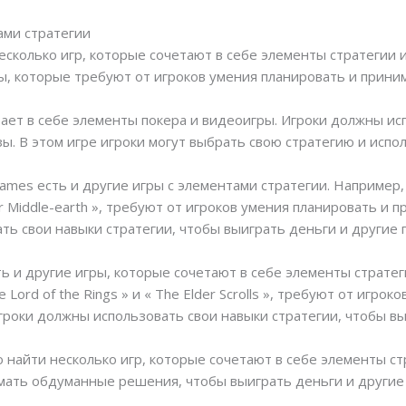
ами стратегии
есколько игр, которые сочетают в себе элементы стратегии 
ы, которые требуют от игроков умения планировать и прин
тает в себе элементы покера и видеоигры. Игроки должны ис
ы. В этом игре игроки могут выбрать свою стратегию и испо
Games есть и другие игры с элементами стратегии. Например,
 for Middle-earth », требуют от игроков умения планировать 
ть свои навыки стратегии, чтобы выиграть деньги и другие 
ть и другие игры, которые сочетают в себе элементы стратег
 Lord of the Rings » и « The Elder Scrolls », требуют от игр
гроки должны использовать свои навыки стратегии, чтобы вы
о найти несколько игр, которые сочетают в себе элементы ст
мать обдуманные решения, чтобы выиграть деньги и другие