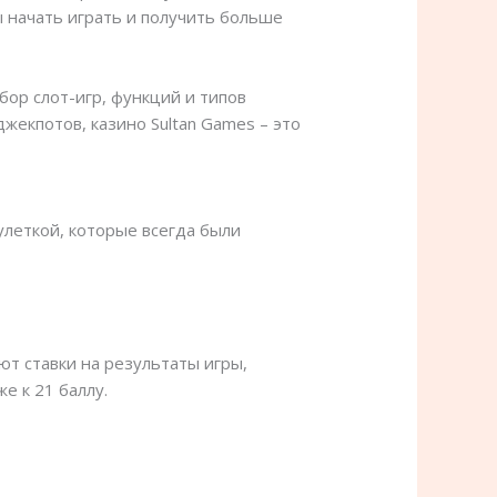
 начать играть и получить больше
бор слот-игр, функций и типов
джекпотов, казино Sultan Games – это
улеткой, которые всегда были
ают ставки на результаты игры,
е к 21 баллу.