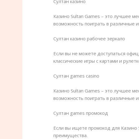
Султан казино
Казино Sultan Games – это лучшее ме
возможность поиграть в различные иг
Султан казино рабочее зеркало
Если вы не можете доступаться офиц
классические игры с картами и рулетк
Султан games casino
Казино Sultan Games – это лучшее ме
возможность поиграть в различные иг
Султан games промокод
Если вы ищете промокод для Казино 
преимущества.