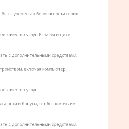
т быть уверены в безопасности своих
ое качество услуг. Если вы ищете
рать с дополнительными средствами.
стройством, включая компьютер,
ое качество услуг.
льности и бонусы, чтобы помочь им
рать с дополнительными средствами.