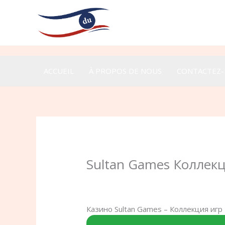
Aller
au
contenu
ACCUEIL
À PROPOS DE NOUS
CONTACTEZ
Sultan Games Коллекц
Laisser un commentaire
/
Blog
/ Par
ad
Казино Sultan Games – Коллекция игр