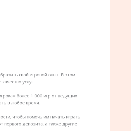
бразить свой игровой опыт. В этом
 качество услуг.
игрокам более 1 000 игр от ведущих
ать в любое время.
ости, чтобы помочь им начать играть
т первого депозита, а также другие