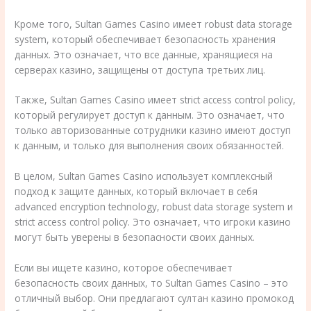
Кроме того, Sultan Games Casino имеет robust data storage
system, который обеспечивает безопасность хранения
данных. Это означает, что все данные, хранящиеся на
серверах казино, защищены от доступа третьих лиц.
Также, Sultan Games Casino имеет strict access control policy,
который регулирует доступ к данным. Это означает, что
только авторизованные сотрудники казино имеют доступ
к данным, и только для выполнения своих обязанностей.
В целом, Sultan Games Casino использует комплексный
подход к защите данных, который включает в себя
advanced encryption technology, robust data storage system и
strict access control policy. Это означает, что игроки казино
могут быть уверены в безопасности своих данных.
Если вы ищете казино, которое обеспечивает
безопасность своих данных, то Sultan Games Casino – это
отличный выбор. Они предлагают султан казино промокод