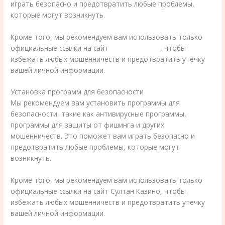
играть безопасно и предотвратить любые проблемы,
которые могут возникнуть.
Кроме того, мы рекомендуем вам использовать только
официальные ссылки на сайт
султан казино
, чтобы
избежать любых мошенничеств и предотвратить утечку
вашей личной информации.
Установка программ для безопасности
Мы рекомендуем вам установить программы для
безопасности, такие как антивирусные программы,
программы для защиты от фишинга и других
мошенничеств. Это поможет вам играть безопасно и
предотвратить любые проблемы, которые могут
возникнуть.
Кроме того, мы рекомендуем вам использовать только
официальные ссылки на сайт Султан Казино, чтобы
избежать любых мошенничеств и предотвратить утечку
вашей личной информации.