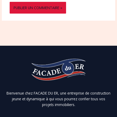
Bienvenue chez FACADE DU ER, une entreprise de construction
jeune et dynamique à qui vous pourrez confier tous vos
projets immobiliers.