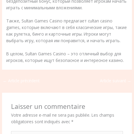
бездепозитный бонус, который позволяет игрокам начать
играть с минимальными вложениями.
Также, Sultan Games Casino предлагает сultan casino
games, которые включают в себя классические игры, такие
как рулетка, бинго и карточные игры. Игроки могут
выбрать игру, которая им понравится, и начать играть.
В целом, Sultan Games Casino – это отличный выбор для
игроков, которые ищут безопасное и интересное казино.
←
Article précédent
Article suivant
→
Laisser un commentaire
Votre adresse e-mail ne sera pas publiée.
Les champs
obligatoires sont indiqués avec
*
Écrivez