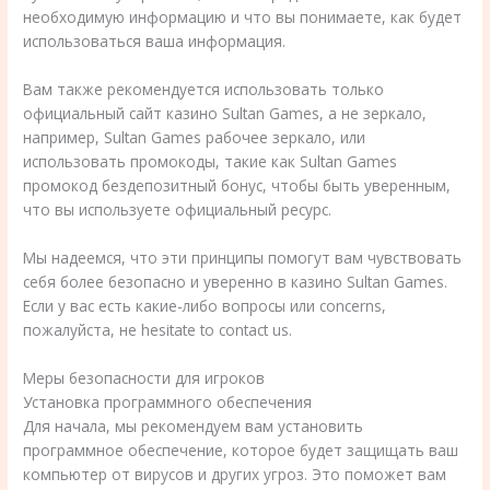
необходимую информацию и что вы понимаете, как будет
использоваться ваша информация.
Вам также рекомендуется использовать только
официальный сайт казино Sultan Games, а не зеркало,
например, Sultan Games рабочее зеркало, или
использовать промокоды, такие как Sultan Games
промокод бездепозитный бонус, чтобы быть уверенным,
что вы используете официальный ресурс.
Мы надеемся, что эти принципы помогут вам чувствовать
себя более безопасно и уверенно в казино Sultan Games.
Если у вас есть какие-либо вопросы или concerns,
пожалуйста, не hesitate to contact us.
Меры безопасности для игроков
Установка программного обеспечения
Для начала, мы рекомендуем вам установить
программное обеспечение, которое будет защищать ваш
компьютер от вирусов и других угроз. Это поможет вам