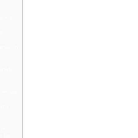
Nerede
de
amak Için
hanede
 Gerçek
ahis
’te
İyisi