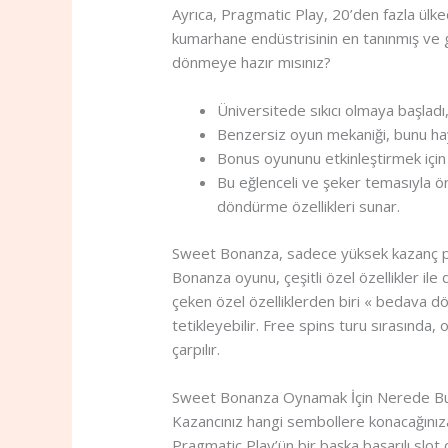
Ayrıca, Pragmatic Play, 20’den fazla ülked
kumarhane endüstrisinin en tanınmış ve gü
dönmeye hazır mısınız?
Üniversitede sıkıcı olmaya başladı
Benzersiz oyun mekaniği, bunu hay
Bonus oyununu etkinleştirmek için
Bu eğlenceli ve şeker temasıyla ö
döndürme özellikleri sunar.
Sweet Bonanza, sadece yüksek kazanç po
Bonanza oyunu, çeşitli özel özellikler ile
çeken özel özelliklerden biri « bedava d
tetikleyebilir. Free spins turu sırasınd
çarpılır.
Sweet Bonanza Oynamak İçin Nerede Bu
Kazancınız hangi sembollere konacağınıza
Pragmatic Play’ün bir başka başarılı slot