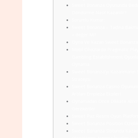
Sweet Bonanza Oyununda Bed
Döndürme Nasıl Kazanılır?
Sorumlu Kumar:
Sweet Bonanza – Tadına Bakm
« değer Mi?
Oyna Ve Kazan Sweet Bonanz
Mobil Cihazlarda Pragmatic Pla
Gambling Establishment Oyunla
Oynama
Sweet Bonanza’yı Kazanmanın So
Stratejisi
Sweet Bonanza Casino Oyunun
Artıları Empieza Eksileri
Oynamadan Önce Dikkate Alınm
Gerekenler:
Sweet Paz Resmi Oyun Platfo
Sweet Bonanza Position Özellik
Sweet Bonanza Slotunda Kaza