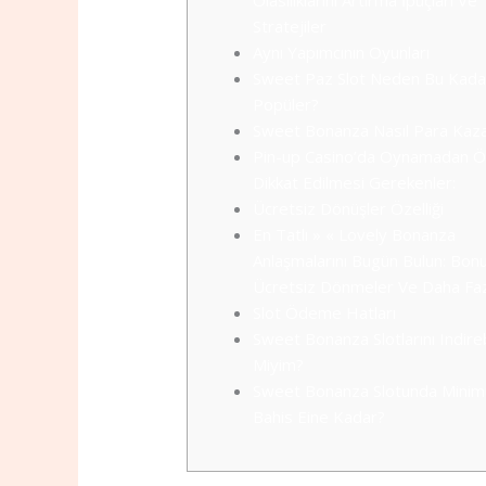
Olasılıklarını Artırma İpuçları Ve
Stratejiler
Aynı Yapımcının Oyunları
Sweet Paz Slot Neden Bu Kada
Popüler?
Sweet Bonanza Nasıl Para Kazan
Pin-up Casino’da Oynamadan 
Dikkat Edilmesi Gerekenler:
Ücretsiz Dönüşler Özelliği
En Tatlı » « Lovely Bonanza
Anlaşmalarını Bugün Bulun: Bonu
Ücretsiz Dönmeler Ve Daha Faz
Slot Ödeme Hatları
Sweet Bonanza Slotlarını Indireb
Miyim?
Sweet Bonanza Slotunda Mini
Bahis Eine Kadar?