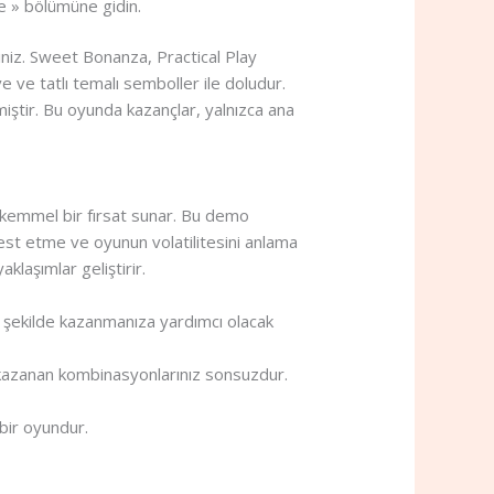
e » bölümüne gidin.
iz. Sweet Bonanza, Practical Play
ve ve tatlı temalı semboller ile doludur.
ştir. Bu oyunda kazançlar, yalnızca ana
ükemmel bir fırsat sunar. Bu demo
est etme ve oyunun volatilitesini anlama
klaşımlar geliştirir.
ir şekilde kazanmanıza yardımcı olacak
kazanan kombinasyonlarınız sonsuzdur.
bir oyundur.