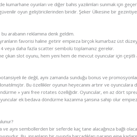
e kumarhane oyunları ve diğer bahis yazılımları sunmak için geçerli 
venilir oyun geliştiricilerinden biridir. Şeker Ülkesine bir gezint
, bu arabanın reklamına denk geldim.
ranların favorisi haline getirir empieza birçok kumarbaz üst düze
 4 veya daha fazla scatter sembolü toplamanız gerekir.
ne çıkan slot oyunu, hem yeni hem de mevcut oyuncular için çeşitl
tansiyeli ile değil, aynı zamanda sunduğu bonus ve promosyonlar
 donatılmıştır. Bu özellikler oyunun heyecanını artırır ve oyunculara
öndürme » yani free rotates özelliğidir. Oyuncular, en az dört spr
a, oyuncular ek bedava döndürme kazanma şansına sahip olur empiez
lunur?
 ve aynı sembollerden bir seferde kaç tane alacağınıza bağlı olac
 oyunudur. Bu, insanların bir oyunda harcadıkları paranın eine kadar