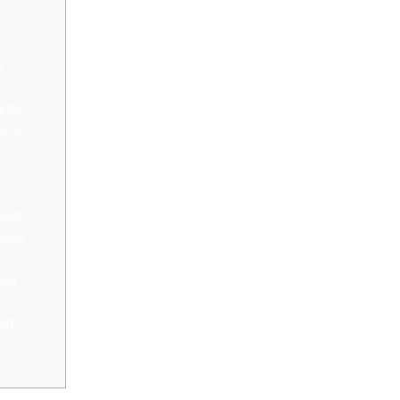
r
ılır?
Önce
slar,
lası!
ilir
mum